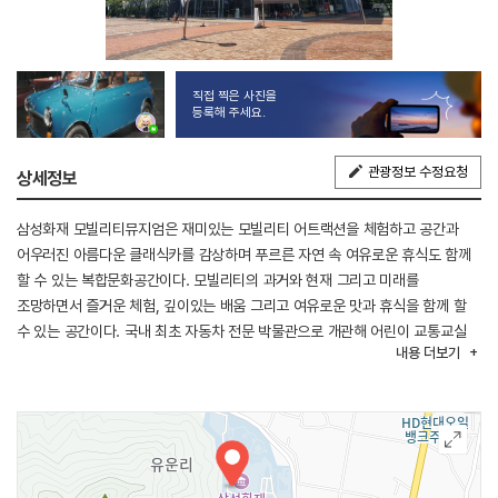
직접 찍은 사진을
등록해 주세요.
관광정보 수정요청
상세정보
삼성화재 모빌리티뮤지엄은 재미있는 모빌리티 어트랙션을 체험하고 공간과
어우러진 아름다운 클래식카를 감상하며 푸르른 자연 속 여유로운 휴식도 함께
할 수 있는 복합문화공간이다. 모빌리티의 과거와 현재 그리고 미래를
조망하면서 즐거운 체험, 깊이있는 배움 그리고 여유로운 맛과 휴식을 함께 할
수 있는 공간이다. 국내 최초 자동차 전문 박물관으로 개관해 어린이 교통교실
내용
더보기
등 안전체험교육을 함께 운영하여 개인뿐 아니라 어린이집, 유치원, 학교 등의
기관 및 단체 체험학습장으로도 많은 사랑을 받는 곳이다. 살아생전 자동차
수집가였던 삼성전자 이건희 회장이 삼성교통박물관으로 개관하여 2023년
대대적인 리뉴얼 작업을 거쳐 삼성화재 모빌리티뮤지엄으로 재탄생하였다.
박물관은 클래식카에서 모빌리티로 테마를 확장하고 체험과 복합문화 기능이