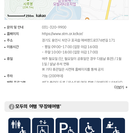
강화되어 더욱 다채로운 볼거리와 체험거리를 제공하고 있다. 삼성화재
모빌리티뮤지엄은 2층 건물로 1층에는 모빌리티 상설전시와 특별전시로
250m
구성되어 있다. 친환경, 자율주행, UAM, 드론, 우주여행 등 다양한 모빌리티를
이해할 수 있는 공간으로 조성하였다. 2층은 감성적인 공간과 조화를 이룬
문의 및 안내
031-320-9900
클래식카를 감상할 수 있는 공간으로 자동차 발명 이후 시대별 변화와
홈페이지
https://www.stm.or.kr/kor/
발전과정을 살펴볼 수 있다. 야외에는 시승체험 및 드라이빙 체험존이 있다.
주소
경기도 용인시 처인구 포곡읍 에버랜드로376번길 171
이용시간
- 평일 09:00~17:00 (입장 마감 16:00)
체험 프로그램은 실내∙실외 유료체험으로 운영된다. 실내 체험으로는 대형
- 주말 10:00~18:00 (입장 마감 17:00)
드론타워에서 직접 드론을 날려보는 ‘레디! 플라이 드론’, 가마(GAMA)
휴일
매주 월요일 (단, 월요일이 공휴일인 경우 다음날 휴관) / 1월
1일 / 설날∙추석 연휴
시뮬레이터에 탑승해 가상 레이싱 게임을 즐기는 ‘스피드킹 레이서’, 4D
※ 기타 휴관일은 사전에 홈페이지를 통해 공지
시뮬레이터를 타고 가상 전투비행과 치열한 공중전을 체험해 보는 ‘익스트림
주차
가능 (200여대)
에어 컴뱃’ 등이 있으며, 야외체험으로는 클래식카를 직접 시승해 보는 ‘헤리티지
체험 프로그램
레디! 플라이 드론 / 익스트림 에어 컴뱃 / 어메이징 UAM/4D
드라이브’, RC카 전용 대형서킷에서 속도와 스릴을 체험하는 ‘RC
더보기
투어 / 헤리티지 드라이브 / RC 레이스웨이
레이스웨이’가 있다.
이용가능시설
전시장 / 야외공원 / 어린이 교통나라 등
주차요금
최초 4시간 무료(이후 10분당 500원)
모두의 여행 '무장애여행'
입장료
- 대인 (만 19~64세) 10,000원
- 소인 (만 2~18세) 8,000원
- 경로 우대 (만 65세 이상) 6,000원
※ 무료 : 24개월 미만 / 국가유공자 / 장애인 (성인 보호자
1인 포함) / 기초생활 수급자