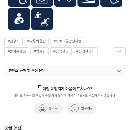
#관광지
#교통박물관
#도로교통안전체험
#문화콘텐츠
#박물관
#산업관광
#산업관광지
#삼성화재
#삼성화재교통박물관
콘텐츠 등록 및 수정 문의
#삼성화재모빌리티뮤지엄
#수도권
#실내여행지_추천
#아이와함께
#에버랜드교통박물관
#용인가볼만한곳
국내디지털마케팅팀
033-813-3500
지역관광육성팀(산업관광)
033-738-3637
해당 여행지가 마음에 드시나요?
#용인어린이체험
#이색체험
#자동차
평가를 해주시면 개인화 추천 시 활용하여 최적의 여행지를 추천해 드리겠습니다.
#자동차박물관
#전시
#전시관
#체험학습
좋아요!
별로예요
#클래식카
댓글
(
6
건)