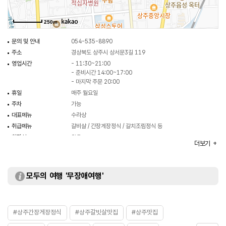
250m
문의 및 안내
054-535-8890
주소
경상북도 상주시 상서문3길 119
영업시간
- 11:30~21:00
- 준비시간 14:00~17:00
- 마지막 주문 20:00
휴일
매주 월요일
주차
가능
대표메뉴
수라상
취급메뉴
갈비살 / 간장게장정식 / 갈치조림정식 등
화장실
있음
더보기
모두의 여행 '무장애여행'
#상주간장게장정식
#상주갈빗살맛집
#상주맛집