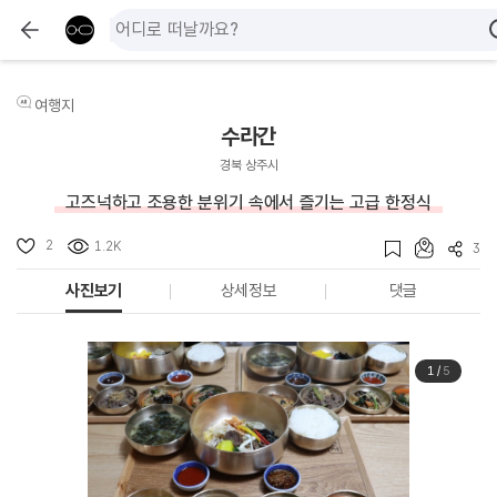
여행지
수라간
경북 상주시
고즈넉하고 조용한 분위기 속에서 즐기는 고급 한정식
2
1.2K
3
사진보기
상세정보
댓글
1
/
5