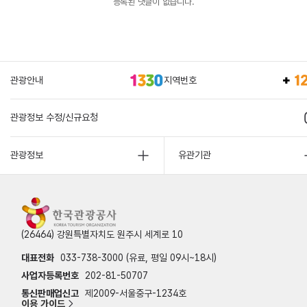
등록된 댓글이 없습니다.
관광안내
지역번호
관광정보 수정/신규요청
관광정보
유관기관
(26464) 강원특별자치도 원주시 세계로 10
대표전화
033-738-3000 (유료, 평일 09시~18시)
사업자등록번호
202-81-50707
통신판매업신고
제2009-서울중구-1234호
이용 가이드