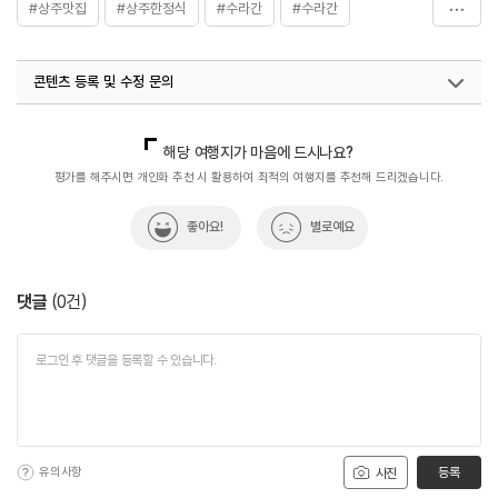
#상주맛집
#상주한정식
#수라간
#수라간
#음식
콘텐츠 등록 및 수정 문의
국내디지털마케팅팀
033-813-3500
해당 여행지가 마음에 드시나요?
평가를 해주시면 개인화 추천 시 활용하여 최적의 여행지를 추천해 드리겠습니다.
좋아요!
별로예요
댓글
(
0
건)
유의사항
등록
사진