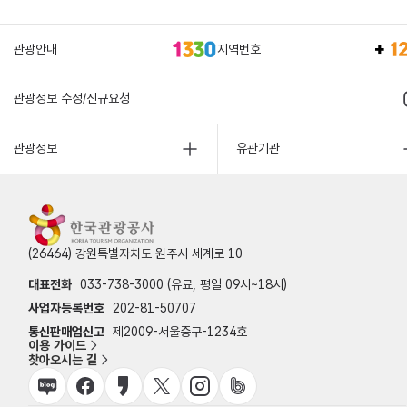
관광안내
지역번호
관광정보 수정/신규요청
관광정보
유관기관
(26464) 강원특별자치도 원주시 세계로 10
대표전화
033-738-3000 (유료, 평일 09시~18시)
사업자등록번호
202-81-50707
통신판매업신고
제2009-서울중구-1234호
이용 가이드
찾아오시는 길