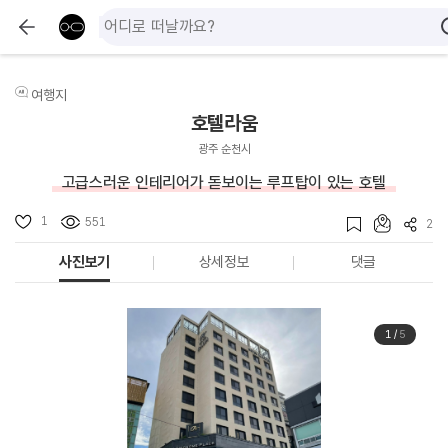
여행지
호텔라움
광주 순천시
고급스러운 인테리어가 돋보이는 루프탑이 있는 호텔
1
551
2
사진보기
상세정보
댓글
1
/
5