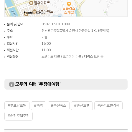
250m
문의 및 안내
0507-1310-1008
주소
전남광주통합특별시 순천시 하풍동길 1-1 (풍덕동)
주차
가능
입실시간
16:00
퇴실시간
11:00
객실유형
스탠다드 더블 / 프리미어 더블 / 디럭스 트윈 등
모두의 여행 '무장애여행'
#루프탑호텔
#숙박
#순천숙소
#순천호텔
#순천호텔라움
#순천호텔추천