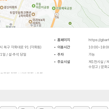
홈페이지
https://gba
 북구 각화대로 91 (각화동)
이용시간
10:00~18:0
 1일 / 설·추석 당일
주차
가능
주요시설
제1전시실 / 
수장고 / 문화
그라피 강좌 / 서예 강좌 / 유화•
화 강좌 / 민화 강좌 등