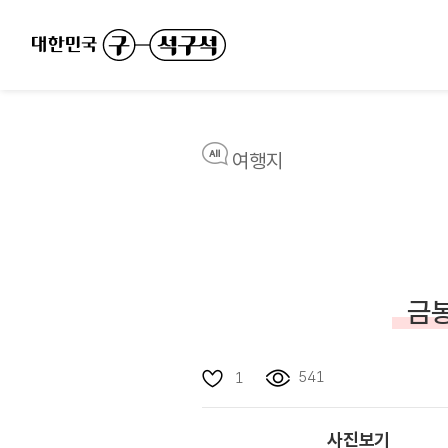
여행지
금봉
541
1
사진보기