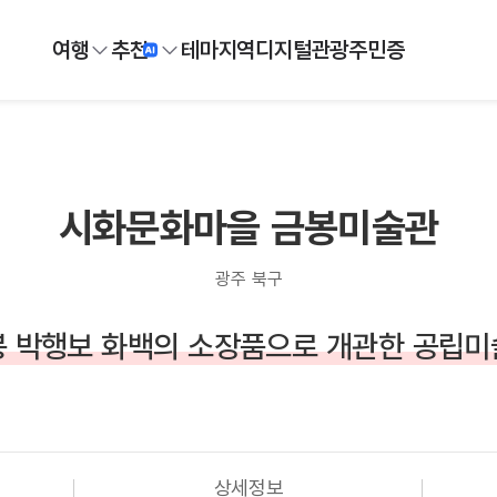
여행
추천
테마
지역
디지털
관광주민증
시화문화마을 금봉미술관
광주 북구
 박행보 화백의 소장품으로 개관한 공립미
상세정보