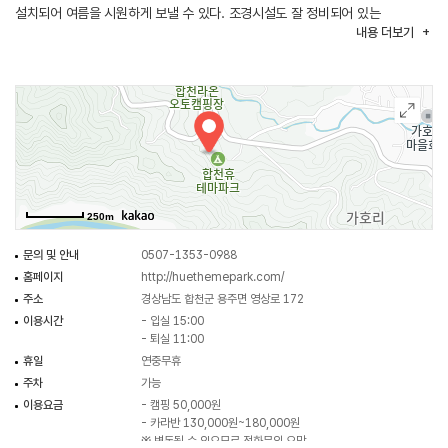
설치되어 여름을 시원하게 보낼 수 있다. 조경시설도 잘 정비되어 있는
내용
더보기
휴테마파크는, 야간이면 조명이 켜지면서 낮과는 또 다른 밤 분위기를 연출한다.
250m
문의 및 안내
0507-1353-0988
홈페이지
http://huethemepark.com/
주소
경상남도 합천군 용주면 영상로 172
이용시간
- 입실 15:00
- 퇴실 11:00
휴일
연중무휴
주차
가능
이용요금
- 캠핑 50,000원
- 카라반 130,000원~180,000원
※ 변동될 수 있으므로 전화문의 요망