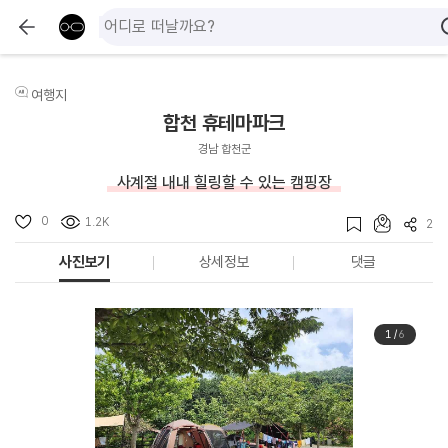
여행지
합천 휴테마파크
경남 합천군
사계절 내내 힐링할 수 있는 캠핑장
0
1.2K
2
사진보기
상세정보
댓글
1
/
6