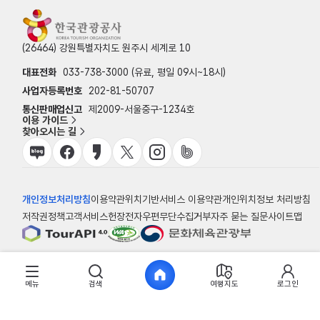
(26464) 강원특별자치도 원주시 세계로 10
대표전화
033-738-3000 (유료, 평일 09시~18시)
사업자등록번호
202-81-50707
통신판매업신고
제2009-서울중구-1234호
이용 가이드
찾아오시는 길
개인정보처리방침
이용약관
위치기반서비스 이용약관
개인위치정보 처리방침
저작권정책
고객서비스헌장
전자우편무단수집거부
자주 묻는 질문
사이트맵
© 한국관광공사
메뉴
검색
여행지도
로그인