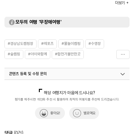
더보기
부대시설
수영장 / 잔디공원 / 샤워장 등
화장실
있음
모두의 여행 '무장애여행'
#경상남도캠핑장
#레포츠
#물놀이캠핑
#수영장
#숲캠핑
#아이와함께
#합천가볼만한곳
#합천군캠핑장
#휴식공간
콘텐츠 등록 및 수정 문의
국내디지털마케팅팀
033-813-3500
해당 여행지가 마음에 드시나요?
평가를 해주시면 개인화 추천 시 활용하여 최적의 여행지를 추천해 드리겠습니다.
좋아요!
별로예요
댓글
(
0
건)