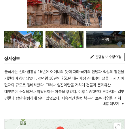
+ 48
관광정보 수정요청
상세정보
불국사는 신라 법흥왕 15년에 어머니의 뜻에 따라 국가의 안녕과 백성의 평안을
기원하며 창건되었다. 경덕왕 10년인 751년에는 재상 김대성이 절을 다시 지어
현재의 규모로 정비하였다. 그러나 임진왜란을 거치며 건물과 문화유산
대부분이 소실되거나 약탈당하는 아픔을 겪었다. 이후 1920년대 전까지는 일부
건물과 탑만 황량하게 남아 있었으나, 지속적인 원형 복구와 보수 작업을 거쳐
내용
더보기
현재의 모습을 되찾게 되었다.
현재는 국보 7점을 포함한 문화유산을 보유한 대사찰로 자리 잡고 있다.
불국사에서 약 3㎞ 떨어진 산등성이에는 석굴암이 위치해 있다. 석굴암은
동해를 향해 앉은 여래좌상 본존불이 중심을 이루며 동양의 걸작으로 꼽힌다.