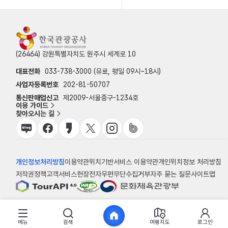
(26464) 강원특별자치도 원주시 세계로 10
대표전화
033-738-3000 (유료, 평일 09시~18시)
사업자등록번호
202-81-50707
통신판매업신고
제2009-서울중구-1234호
이용 가이드
찾아오시는 길
개인정보처리방침
이용약관
위치기반서비스 이용약관
개인위치정보 처리방침
저작권정책
고객서비스헌장
전자우편무단수집거부
자주 묻는 질문
사이트맵
© 한국관광공사
메뉴
검색
여행지도
로그인