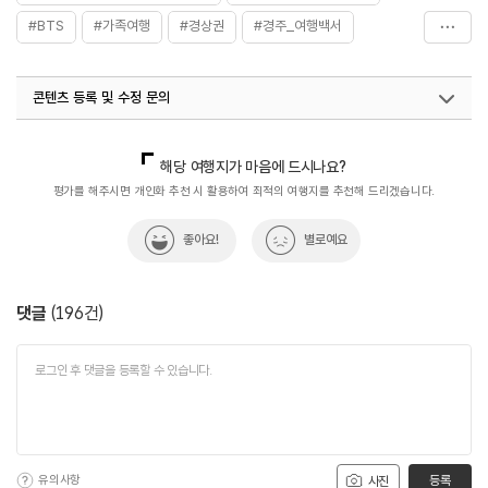
#BTS
#가족여행
#경상권
#경주_여행백서
#경주불국사
#관광지
#사찰
#아이와함께
콘텐츠 등록 및 수정 문의
#액티브시니어
#역사유적지
#유네스코세계문화유산
#한국관광100선
국내디지털마케팅팀
033-813-3500
국내여행진흥팀(한국관광100선)
033-738-3415
해당 여행지가 마음에 드시나요?
열린관광콘텐츠팀(열린관광-모두의여행)
033-738-3425
평가를 해주시면 개인화 추천 시 활용하여 최적의 여행지를 추천해 드리겠습니다.
좋아요!
별로예요
댓글
(
196
건)
유의사항
등록
사진