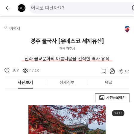
여행지
경주 불국사 [유네스코 세계유산]
경북 경주시
신라 불교문화의 아름다움을 간직한 역사 유적
189
47.1K
83
사진보기
상세정보
댓글
사진등록하기
1
/
13