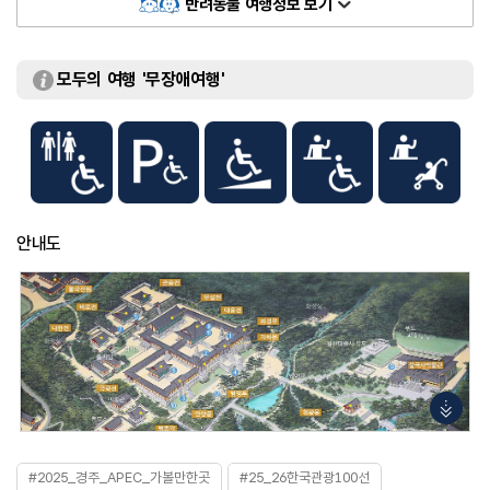
반려동물 여행정보 보기
모두의 여행 '무장애여행'
안내도
#2025_경주_APEC_가볼만한곳
#25_26한국관광100선