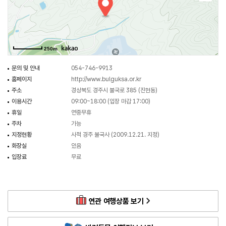
불국사와 석굴암은 1995년 12월 6일 유네스코 세계문화유산으로 등재되었다.
이로써 두 유적은 국내외적으로 신라 불교문화의 정수로 평가받고 있다.
250m
문의 및 안내
054-746-9913
홈페이지
http://www.bulguksa.or.kr
주소
경상북도 경주시 불국로 385 (진현동)
이용시간
09:00~18:00 (입장 마감 17:00)
휴일
연중무휴
주차
가능
지정현황
사적 경주 불국사 (2009.12.21. 지정)
화장실
있음
입장료
무료
연관 여행상품 보기