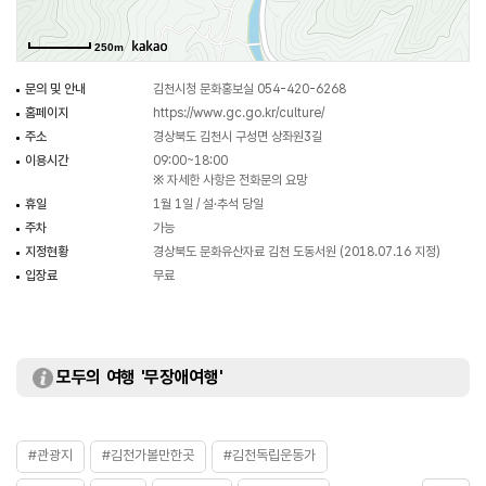
250m
문의 및 안내
김천시청 문화홍보실 054-420-6268
홈페이지
https://www.gc.go.kr/culture/
주소
경상북도 김천시 구성면 상좌원3길
이용시간
09:00~18:00
※ 자세한 사항은 전화문의 요망
휴일
1월 1일 / 설·추석 당일
주차
가능
지정현황
경상북도 문화유산자료 김천 도동서원 (2018.07.16 지정)
입장료
무료
모두의 여행 '무장애여행'
#관광지
#김천가볼만한곳
#김천독립운동가