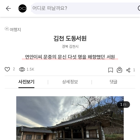
여행지
김천 도동서원
경북 김천시
연안이씨 문중의 문신 다섯 명을 배향했던 서원
2
1.5K
1
사진보기
상세정보
댓글
1
/
6