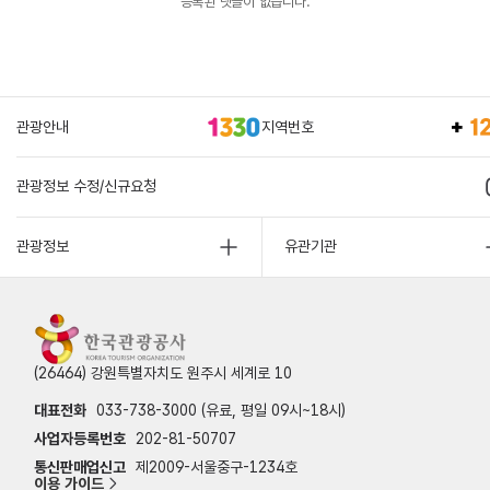
등록된 댓글이 없습니다.
관광안내
지역번호
관광정보 수정/신규요청
관광정보
유관기관
(26464) 강원특별자치도 원주시 세계로 10
대표전화
033-738-3000 (유료, 평일 09시~18시)
사업자등록번호
202-81-50707
통신판매업신고
제2009-서울중구-1234호
이용 가이드