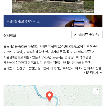
직접 찍은 사진을 등록해 주세요.
관광정보 수정요청
상세정보
도동서원은 충간공 이숭원을 제향하기 위해 1648년 건립됐으며 이후 이숙기,
이호민, 이숙함, 이후백을 배향한 연안이씨의 문중서원이다. 이후 1871년
서원철폐령으로 훼철되었는데 1918년 도동서원 옛 강당터에 명례당을
재건하여 현재까지 이르고 있다. 현재는 강당인 명례당 한 채와 외문만
남아있다. 충간공 이숭원은 병조판서, 이숙기는 호조판서, 이호민은 이조좌랑을
내용
더보기
거쳐 예조판서와 좌찬성, 이숙함은 이조참판, 이후백은 양관 대제학과
호조판서를 지냈다.