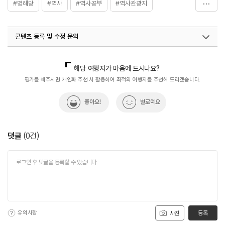
#명례당
#역사
#역사공부
#역사관광지
#조선시대서원
#혼자가도좋은
콘텐츠 등록 및 수정 문의
국내디지털마케팅팀
033-813-3500
해당 여행지가 마음에 드시나요?
평가를 해주시면 개인화 추천 시 활용하여 최적의 여행지를 추천해 드리겠습니다.
좋아요!
별로예요
댓글
(
0
건)
유의사항
등록
사진