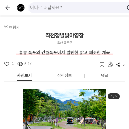
여행지
작천정별빛야영장
울산 울주군
홍류 폭포와 간월폭포에서 발원한 맑고 깨끗한 계곡
1
5.2K
5
사진보기
상세정보
댓글
1
/
5