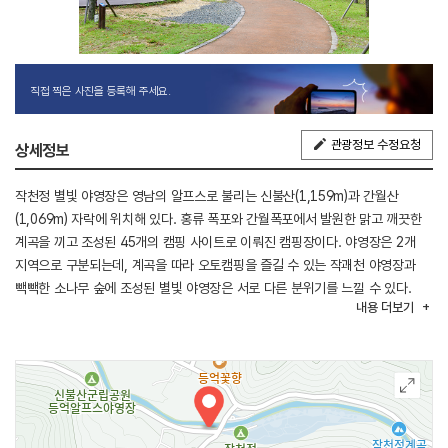
직접 찍은 사진을 등록해 주세요.
관광정보 수정요청
상세정보
작천정 별빛 야영장은 영남의 알프스로 불리는 신불산(1,159m)과 간월산
(1,069m) 자락에 위치해 있다. 홍류 폭포와 간월폭포에서 발원한 맑고 깨끗한
계곡을 끼고 조성된 45개의 캠핑 사이트로 이뤄진 캠핑장이다. 야영장은 2개
지역으로 구분되는데, 계곡을 따라 오토캠핑을 즐길 수 있는 작괘천 야영장과
빽빽한 소나무 숲에 조성된 별빛 야영장은 서로 다른 분위기를 느낄 수 있다.
내용
더보기
45개 사이트 모두 데크로 조성되어 있으며 별빛 야영장의 경우 소형, 중형,
대형으로 구분해 놓았다. 잔디광장, 다목적광장, 수변산책로와 데크 전망대 등
편의시설과 부대시설이 잘 관리돼 있고, 캠핑장 가까운 곳에 작천정, 등억온천,
자수정 동굴나라 등의 유명 관광지가 있다.