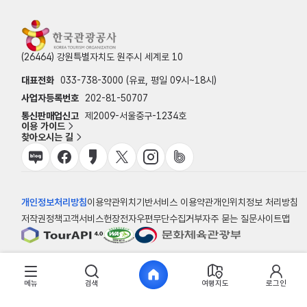
(26464) 강원특별자치도 원주시 세계로 10
대표전화
033-738-3000 (유료, 평일 09시~18시)
사업자등록번호
202-81-50707
통신판매업신고
제2009-서울중구-1234호
이용 가이드
찾아오시는 길
개인정보처리방침
이용약관
위치기반서비스 이용약관
개인위치정보 처리방침
저작권정책
고객서비스헌장
전자우편무단수집거부
자주 묻는 질문
사이트맵
© 한국관광공사
메뉴
검색
여행지도
로그인