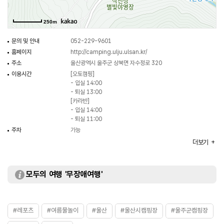
250m
문의 및 안내
052-229-9601
홈페이지
http://camping.ulju.ulsan.kr/
주소
울산광역시 울주군 상북면 자수정로 320
이용시간
[오토캠핑]
- 입실 14:00
- 퇴실 13:00
[카라반]
- 입실 14:00
- 퇴실 11:00
주차
가능
이용요금
- 오토캠핑 17,000원~30,000원
더보기
- 카라반 80,000원~180,000원
※ 이용요금은 변동될 수 있으므로 홈페이지 참조 또는 전화
문의 요망
모두의 여행 '무장애여행'
화장실
있음
#레포츠
#여름물놀이
#울산
#울산시캠핑장
#울주군캠핑장