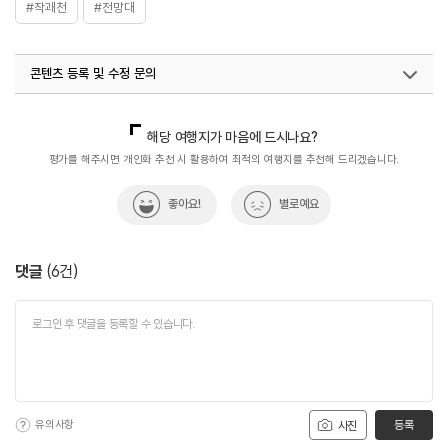
#작괘천
#전망대
콘텐츠 등록 및 수정 문의
국내디지털마케팅팀
033-813-3500
해당 여행지가 마음에 드시나요?
평가를 해주시면 개인화 추천 시 활용하여 최적의 여행지를 추천해 드리겠습니다.
좋아요!
별로예요
댓글
(
6
건)
유의사항
등록
사진