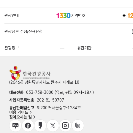
관광안내
지역번호
관광정보 수정/신규요청
관광정보
유관기관
(26464) 강원특별자치도 원주시 세계로 10
대표전화
033-738-3000 (유료, 평일 09시~18시)
사업자등록번호
202-81-50707
통신판매업신고
제2009-서울중구-1234호
이용 가이드
찾아오시는 길