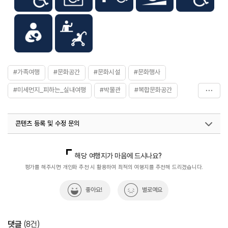
#가족여행
#문화공간
#문화시설
#문화행사
#미세먼지_피하는_실내여행
#박물관
#복합문화공간
#실내관광지
#아이와함께
#열린문화공간
콘텐츠 등록 및 수정 문의
#전시공간
#전시관
#전통가옥
#천안문화시설
#천안박물관
#천안복합문화공간
#천안어린이체험관
국내디지털마케팅팀
033-813-3500
열린관광콘텐츠팀(열린관광-모두의여행)
033-738-3425
해당 여행지가 마음에 드시나요?
#천안역사
#천안유물
#천안전시
#충청권
평가를 해주시면 개인화 추천 시 활용하여 최적의 여행지를 추천해 드리겠습니다.
#한옥
#해설
좋아요!
별로예요
댓글
(
8
건)