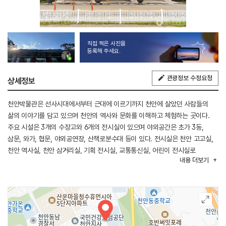
직접 찍은 사진을
등록해 주세요.
관광정보 수정요청
상세정보
천안박물관은 선사시대에서부터 근대에 이르기까지 천안에 살았던 사람들의
삶의 이야기를 담고 있으며 천안의 역사와 문화를 이해하고 체험하는 곳이다.
주요 시설은 3개의 수장고와 6개의 전시실이 있으며 야외공간은 초가 3동,
삼문, 와가, 협문, 야외공연장, 산책로분수대 등이 있다. 전시실은 천안 고고실,
천안 역사실, 천안 삼거리실, 기획 전시실, 교통통신실, 어린이 전시실로
내용
더보기
구성되어 있다. 고려 시대와 조선 시대 향촌의 생활상을 모아놓았으며, 국보로
지정된 봉선홍경사 갈기비 모형과 자세한 내용을 살펴볼 수 있다. 과거 보러
가는 선비와 나그네들이 모였다 흩어졌던 천안삼거리 이야기를 재현한
천안삼거리실을 별도로 만들었다. 천안의 각종 풍물과 민속놀이도 빠뜨릴 수
없다. 근현대실은 천안 사람들의 삶을 되돌아보는 공간이다. 일제강점기
독립운동을 비롯해서 상업, 농업, 광업 등 다양한 분야의 근현대 유물을