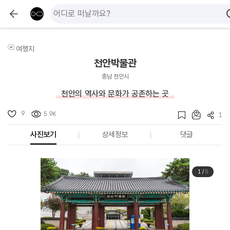
여행지
천안박물관
충남 천안시
천안의 역사와 문화가 공존하는 곳
9
5.9K
1
사진보기
상세정보
댓글
1
/
5