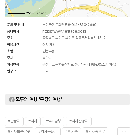
보름날에 제사를 지내고 있다.
250m
(출처 : 국가유산청)
문의 및 안내
부여군청 문화관광과 041-830-2640
홈페이지
https://www.heritage.go.kr
주소
충청남도 부여군 부여읍 삼충로서원북길 13-2
이용시간
상시 개방
휴일
연중무휴
주차
불가능
지정현황
충청남도 문화유산자료 창강서원 (1984.05.17. 지정)
입장료
무료
모두의 여행 '무장애여행'
#관광지
#역사
#역사공부
#역사관광지
#역사를품은곳
#역사문화재
#역사속
#역사속으로