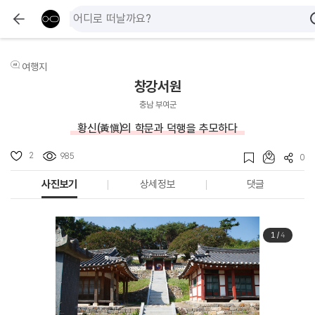
여행지
창강서원
충남 부여군
황신(黃愼)의 학문과 덕행을 추모하다
2
985
0
사진보기
상세정보
댓글
1
/
4