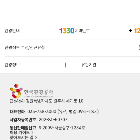
관광안내
지역번호
관광정보 수정/신규요청
관광정보
유관기관
(26464) 강원특별자치도 원주시 세계로 10
대표전화
033-738-3000 (유료, 평일 09시~18시)
사업자등록번호
202-81-50707
통신판매업신고
제2009-서울중구-1234호
이용 가이드
찾아오시는 길