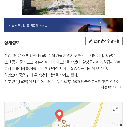
직접 찍은 사진을 등록해 주세요.
관광정보 수정요청
상세정보
창강서원은 추포 황신(1560∼1617)을 기리기 위해 세운 서원이다. 황신은
조선 중기 문신으로 성혼과 이이의 가르침을 받았다. 알성문과에 장원급제하여
여러 벼슬자리를 거쳤는데, 임진왜란 때에는 절충장군 자리에 오르기도
하였으며 죽은 뒤에 우의정의 직함을 받기도 했다.
인조 7년(1629)에 세운 이 서원은 숙종 8년(1682) 임금으로부터 ‘창강’이라는
내용
더보기
현판을 받아 사액서원이 되었다. 그 후 흥선대원군의 서원철폐령으로
폐쇄되었다가 1966년에 지금 있는 자리로 이전·복원하였다. 현존하는 건물로는
제사 지내는 사당과 배움의 공간인 강당, 학생들의 기숙사인 동재와 서재가
있다. 사당은 앞면 3칸·옆면 2칸의 규모이며, 지붕은 옆면에서 볼 때 사람 인(人)
자 모양인 맞배지붕이다. 지붕 처마를 받치기 위해 장식하여 만든 공포는 기둥
위와 기둥 사이에도 있는 다포 양식으로 꾸몄다. 해마다 음력 3월과 9월