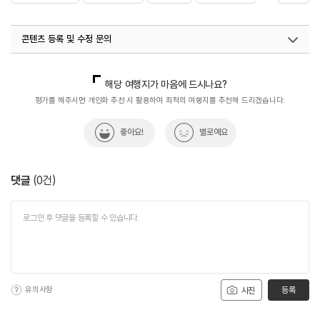
#역사여행
#역사유적
#역사유적지
#역사이야기
콘텐츠 등록 및 수정 문의
#역사탐방
#역사탐험
국내디지털마케팅팀
033-813-3500
해당 여행지가 마음에 드시나요?
평가를 해주시면 개인화 추천 시 활용하여 최적의 여행지를 추천해 드리겠습니다.
좋아요!
별로예요
댓글
(
0
건)
유의사항
등록
사진