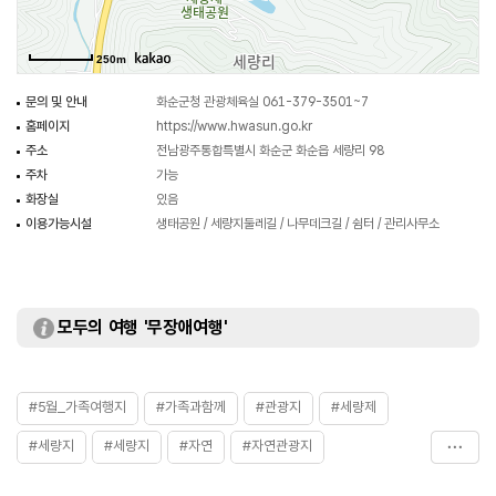
산책하기 좋은 힐링 장소이다.
세량지로 향하는 길목에 습지원이 있고 둘레길과 세량 누리길이 조성되어 있다.
250m
문의 및 안내
화순군청 관광체육실 061-379-3501~7
홈페이지
https://www.hwasun.go.kr
주소
전남광주통합특별시 화순군 화순읍 세량리 98
주차
가능
화장실
있음
이용가능시설
생태공원 / 세량지둘레길 / 나무데크길 / 쉼터 / 관리사무소
모두의 여행 '무장애여행'
#5월_가족여행지
#가족과함께
#관광지
#세량제
#세량지
#세량지
#자연
#자연관광지
#전남광주통합특별시_여행
#전남광주통합특별시_여행지추천