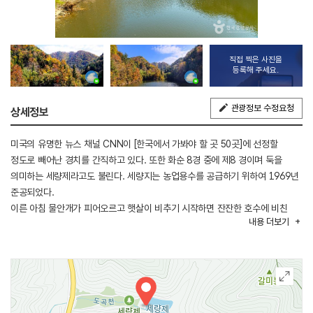
직접 찍은 사진을
등록해 주세요.
관광정보 수정요청
상세정보
미국의 유명한 뉴스 채널 CNN이 [한국에서 가봐야 할 곳 50곳]에 선정할
정도로 빼어난 경치를 간직하고 있다. 또한 화순 8경 중에 제8 경이며 둑을
의미하는 세량제라고도 불린다. 세량지는 농업용수를 공급하기 위하여 1969년
준공되었다.
이른 아침 물안개가 피어오르고 햇살이 비추기 시작하면 잔잔한 호수에 비친
내용
더보기
산벚꽃과 초록의 나무들이 수면 위에 거울에 비추듯 그대로 투영되어
이국적이면서도 몽환적인 분위기를 연출한다. 전국의 수많은 사진작가가 이
모습을 카메라에 담기 위해 매년 봄 화순을 찾고 있다. 여름이면 세량지를
물들인 짙푸른 녹음을 감상하며 평화로운 물가를 호젓하게 즐기기 적당하고
가을이면 단풍으로 울긋불긋 물든 산과 어울려 그 풍경이 매우 아름답다.
세량지는 봄부터 하얀 눈이 내리는 겨울까지 계절을 초월해 경치를 즐기며