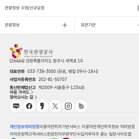
관광정보 수정/신규요청
관광정보
유관기관
(26464) 강원특별자치도 원주시 세계로 10
대표전화
033-738-3000 (유료, 평일 09시~18시)
사업자등록번호
202-81-50707
통신판매업신고
제2009-서울중구-1234호
이용 가이드
찾아오시는 길
개인정보처리방침
이용약관
위치기반서비스 이용약관
개인위치정보 처리방침
저작권정책
고객서비스헌장
전자우편무단수집거부
자주 묻는 질문
사이트맵