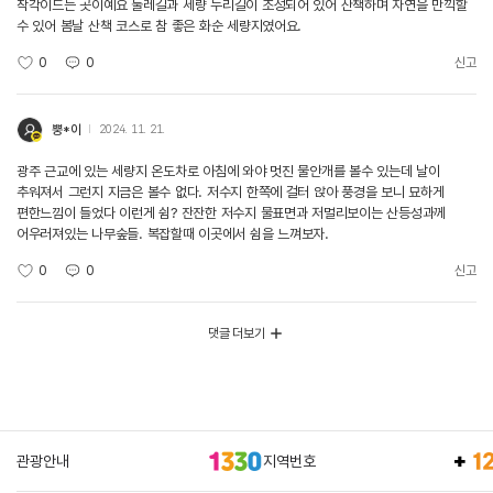
착각이드는 곳이예요 둘레길과 세량 누리길이 조성되어 있어 산책하며 자연을 만끽할
수 있어 봄날 산책 코스로 참 좋은 화순 세량지였어요.
0
0
신고
뿡*이
2024. 11. 21.
광주 근교에 있는 세량지 온도차로 아침에 와야 멋진 물안개를 볼수 있는데 날이
추워져서 그런지 지금은 볼수 없다. 저수지 한쪽에 걸터 앉아 풍경을 보니 묘하게
편한느낌이 들었다 이런게 쉼? 잔잔한 저수지 물표면과 저멀리보이는 산등성과께
어우러져있는 나무숲들. 복잡할때 이곳에서 쉼을 느껴보자.
0
0
신고
댓글 더보기
관광안내
지역번호