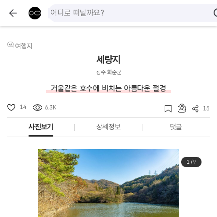
여행지
세량지
광주 화순군
거울같은 호수에 비치는 아름다운 절경
14
6.3K
15
사진보기
상세정보
댓글
1
/
9