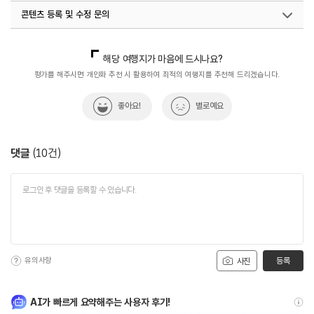
콘텐츠 등록 및 수정 문의
#출사여행
#친구와함께
#화순단풍
#화순단풍명소
#화순벚꽃
#화순벚꽃명소
#화순여행
국내디지털마케팅팀
033-813-3500
해당 여행지가 마음에 드시나요?
#화순여행추천
#화순절경
#화순호수
평가를 해주시면 개인화 추천 시 활용하여 최적의 여행지를 추천해 드리겠습니다.
좋아요!
별로예요
댓글
(
10
건)
유의사항
등록
사진
AI가 빠르게 요약해주는 사용자 후기!