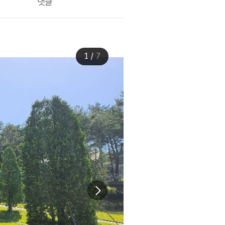
댓글
1
/
7