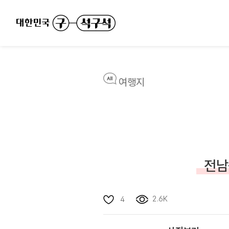
여행지
전남
2.6K
4