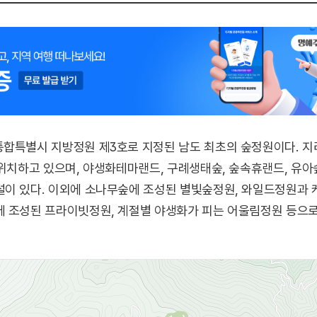
통합특별시 지방정원 제3호로 지정된 남도 최초의 숲정원이다. 
 위치하고 있으며, 야생화테마랜드, 구례생태숲, 숲속휴랜드, 유
설이 있다. 이외에 소나무숲에 조성된 별빛숲정원, 와일드정원과
에 조성된 프라이빗정원, 계절별 야생화가 피는 어울림정원 등으로