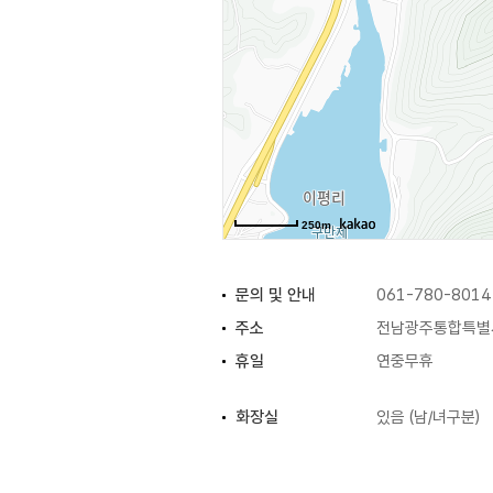
250m
문의 및 안내
061-780-8014
주소
전남광주통합특별시
휴일
연중무휴
화장실
있음 (남/녀구분)
주차요금
무료