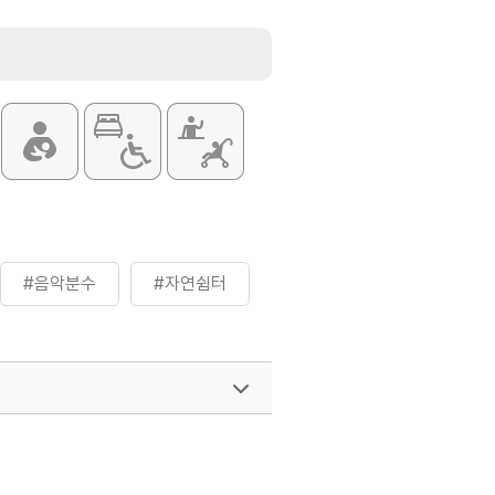
0원
 1,500원
00원
상)]
0원
 1,200원
0원
항은 홈페이지 참고
#음악분수
#자연쉼터
여행)
033-738-3425