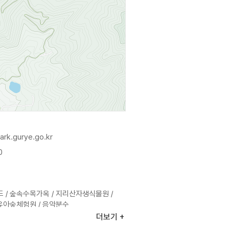
ark.gurye.go.kr
0
 / 숲속수목가옥 / 지리산자생식물원 /
유아숲체험원 / 음악분수
더보기