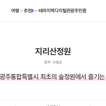
여행
추천
테마
지역
디지털
관광주민증
지리산정원
광주 구례군
광주통합특별시 최초의 숲정원에서 즐기는