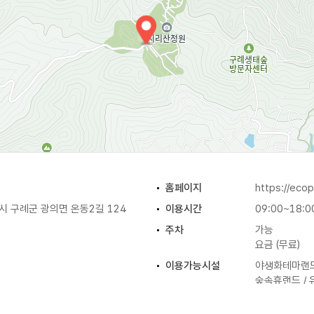
홈페이지
https://ecop
 구례군 광의면 온동2길 124
이용시간
09:00~18:0
주차
가능
요금 (무료)
이용가능시설
야생화테마랜드
숲속휴랜드 / 
입장료
[개인]