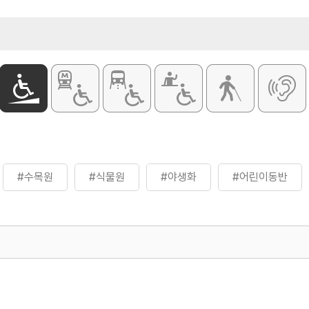
- 일반 2,00
- 청소년, 군인
- 어린이 1,0
[단체 (20명 이
- 일반 1,60
- 청소년, 군인
- 어린이 80
※ 자세한 사
#수목원
#식물원
#야생화
#어린이동반
500
열린관광콘텐츠팀(열린관광-모두의