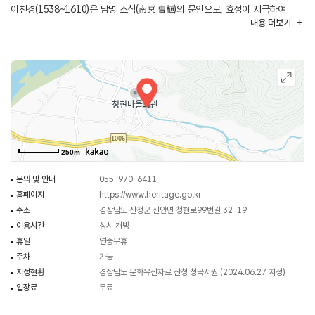
이천경(1538~1610)은 남명 조식(南冥 曺植)의 문인으로, 효성이 지극하여
내용
더보기
부모님의 봉양을 위해 관직을 사양했으며, 저서로 ‘일신당집(日新堂集)’이 있다.
청곡서원은 중심축에 따라 외삼문, 강당, 내삼문, 사당이 위치하는 전학후묘
구조로 이루어져 있다. 교육공간인 강당은 정면 4칸, 측면 2칸 규모의 홑처마
팔작지붕 건물이며, 활주를 많이 사용하는 경남 서부지방 건축의 지역성을 잘
보여준다. 제향 공간인 사당은 정면 3칸, 측면 1.5칸 규모의 맞배지붕 건물로
절충식 공포를 사용하였으며 치장과 화려함을 추구한 근대기 건축 기법이
나타난다. 서부 경남을 중심으로 활동한 지방 목수 기법이 반영된 특색 있는
문화유산으로 건축·학술적 가치가 높아 2024년 6월 27일에 경상남도
250m
문화유산자료로 지정되었다.
문의 및 안내
055-970-6411
홈페이지
https://www.heritage.go.kr
주소
경상남도 산청군 신안면 청현로99번길 32-19
이용시간
상시 개방
휴일
연중무휴
주차
가능
지정현황
경상남도 문화유산자료 산청 청곡서원 (2024.06.27 지정)
입장료
무료