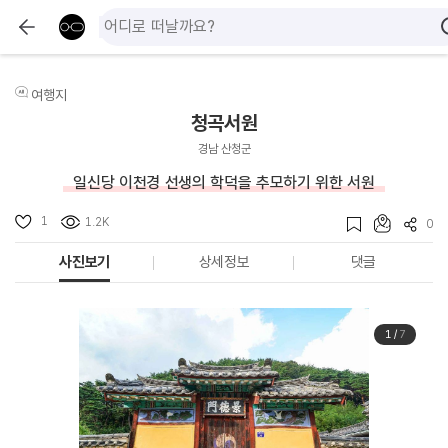
여행지
청곡서원
경남 산청군
일신당 이천경 선생의 학덕을 추모하기 위한 서원
1
1.2K
0
사진보기
상세정보
댓글
1
/
7