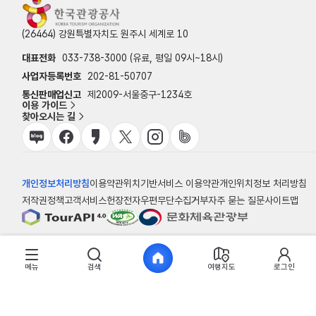
(26464) 강원특별자치도 원주시 세계로 10
대표전화
033-738-3000 (유료, 평일 09시~18시)
사업자등록번호
202-81-50707
통신판매업신고
제2009-서울중구-1234호
이용 가이드
찾아오시는 길
개인정보처리방침
이용약관
위치기반서비스 이용약관
개인위치정보 처리방침
저작권정책
고객서비스헌장
전자우편무단수집거부
자주 묻는 질문
사이트맵
© 한국관광공사
메뉴
검색
여행지도
로그인