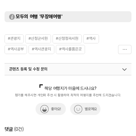
모두의 여행 '무장애여행'
#관광지
#산청군서원
#산청청곡서원
#역사
#역사공부
#역사관광지
#역사를품은곳
#역사문화재
#역사속
#역사속으로
#역사유적지
콘텐츠 등록 및 수정 문의
#역사이야기
#역사탐험
#전통역사
국내디지털마케팅팀
033-813-3500
해당 여행지가 마음에 드시나요?
평가를 해주시면 개인화 추천 시 활용하여 최적의 여행지를 추천해 드리겠습니다.
좋아요!
별로예요
댓글
(
0
건)