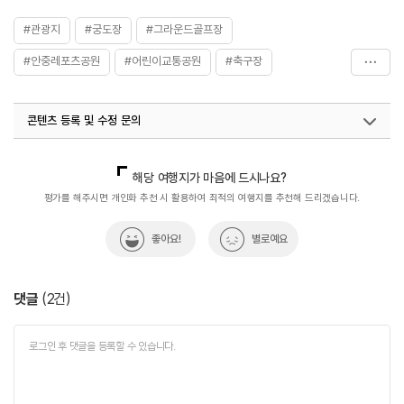
#관광지
#궁도장
#그라운드골프장
#안중레포츠공원
#어린이교통공원
#축구장
#풋살장
콘텐츠 등록 및 수정 문의
국내디지털마케팅팀
033-813-3500
열린관광콘텐츠팀(열린관광-모두의여행)
033-738-3425
해당 여행지가 마음에 드시나요?
평가를 해주시면 개인화 추천 시 활용하여 최적의 여행지를 추천해 드리겠습니다.
좋아요!
별로예요
댓글
(
2
건)