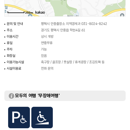
250m
문의 및 안내
평택시 안중출장소 지역경제과 031-8024-8242
주소
경기도 평택시 안중읍 학현4길 61
이용시간
상시 개방
휴일
연중무휴
주차
가능
화장실
있음
이용가능시설
축구장 / 골프장 / 풋살장 / 휴게광장 / 조깅트랙 등
시설이용료
전화 문의
모두의 여행 '무장애여행'