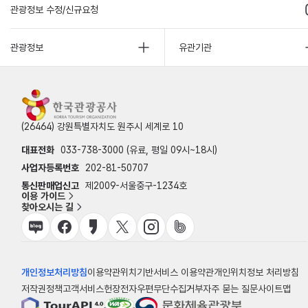
관광정보 수정/신규요청
관광정보
유관기관
(26464) 강원특별자치도 원주시 세계로 10
대표전화
033-738-3000 (유료, 평일 09시~18시)
사업자등록번호
202-81-50707
통신판매업신고
제2009-서울중구-1234호
이용 가이드
찾아오시는 길
개인정보처리방침
이용약관
위치기반서비스 이용약관
개인위치정보 처리방침
저작권정책
고객서비스헌장
전자우편무단수집거부
자주 묻는 질문
사이트맵