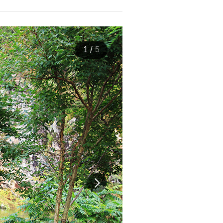
1
/
5