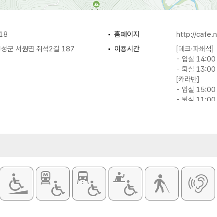
18
홈페이지
http://cafe
성군 서원면 취석2길 187
이용시간
[데크·파쇄석]
- 입실 14:00
- 퇴실 13:00
[카라반]
- 입실 15:00
- 퇴실 11:00
이용요금
- 카라반 120
- 단독사이트 
- 캠핑A사이트
- 캠핑B사이트
※ 자세한 사