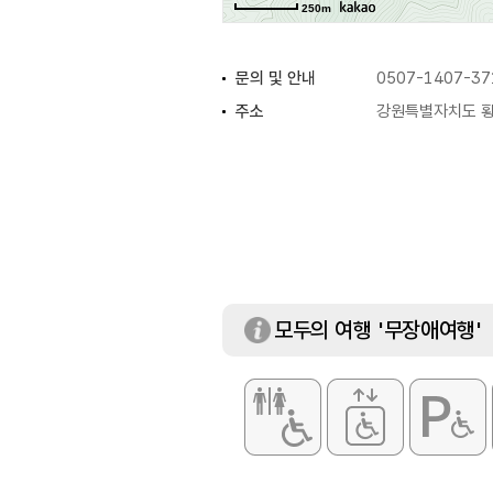
250m
문의 및 안내
0507-1407-37
주소
강원특별자치도 횡
휴일
연중무휴
모두의 여행 '무장애여행'
화장실
있음