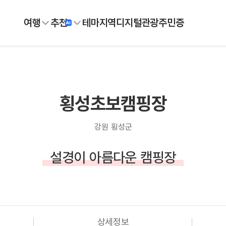
여행
추천
테마
지역
디지털
관광주민증
횡성초보캠핑장
강원 횡성군
설경이 아름다운 캠핑장
상세정보