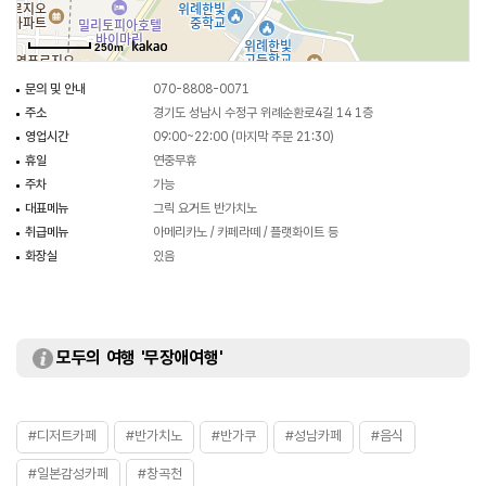
250m
문의 및 안내
070-8808-0071
주소
경기도 성남시 수정구 위례순환로4길 14 1층
영업시간
09:00~22:00 (마지막 주문 21:30)
휴일
연중무휴
주차
가능
대표메뉴
그릭 요거트 반가치노
취급메뉴
아메리카노 / 카페라떼 / 플랫화이트 등
화장실
있음
모두의 여행 '무장애여행'
#디저트카페
#반가치노
#반가쿠
#성남카페
#음식
#일본감성카페
#창곡천