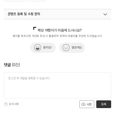
콘텐츠 등록 및 수정 문의
국내디지털마케팅팀
033-813-3500
지역콘텐츠육성팀(반려동물동반여행)
02-7299-582
해당 여행지가 마음에 드시나요?
평가를 해주시면 개인화 추천 시 활용하여 최적의 여행지를 추천해 드리겠습니다.
좋아요!
별로예요
댓글
(
0
건)
유의사항
등록
사진