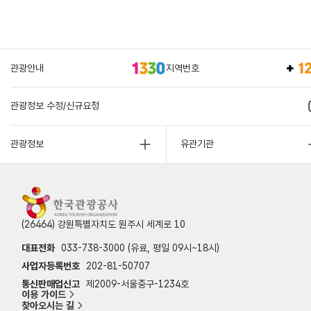
관광안내
지역번호
관광정보 수정/신규요청
관광정보
유관기관
(26464) 강원특별자치도 원주시 세계로 10
대표전화
033-738-3000 (유료, 평일 09시~18시)
사업자등록번호
202-81-50707
통신판매업신고
제2009-서울중구-1234호
이용 가이드
찾아오시는 길