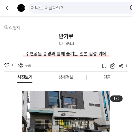
여행지
반가쿠
경기 성남시
수변공원 풍경과 함께 즐기는 일본 감성 카페
0
448
1
사진보기
상세정보
댓글
1
/
5