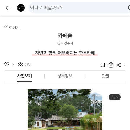
여행지
카페솔
경북 경주시
자연과 함께 어우러지는 한옥카페
5
595
2
사진보기
상세정보
댓글
1
/
5