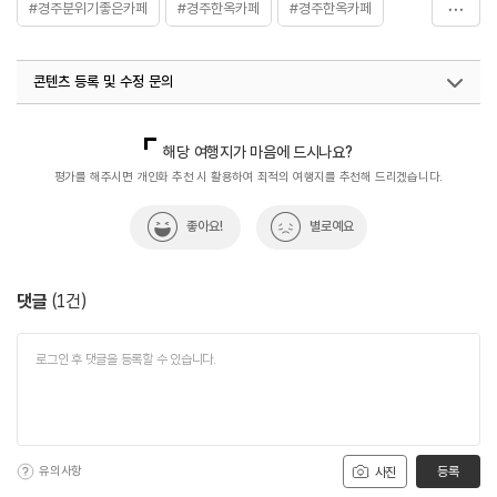
#경주분위기좋은카페
#경주한옥카페
#경주한옥카페
#음식
#카페솔
콘텐츠 등록 및 수정 문의
국내디지털마케팅팀
033-813-3500
해당 여행지가 마음에 드시나요?
평가를 해주시면 개인화 추천 시 활용하여 최적의 여행지를 추천해 드리겠습니다.
좋아요!
별로예요
댓글
(
1
건)
유의사항
등록
사진