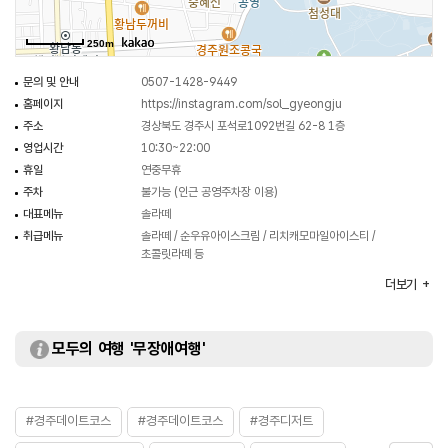
250m
문의 및 안내
0507-1428-9449
홈페이지
https://instagram.com/sol_gyeongju
주소
경상북도 경주시 포석로1092번길 62-8 1층
영업시간
10:30~22:00
휴일
연중무휴
주차
불가능 (인근 공영주차장 이용)
대표메뉴
솔라떼
취급메뉴
솔라떼 / 순우유아이스크림 / 리치캐모마일아이스티 /
초콜릿라떼 등
화장실
있음
더보기
모두의 여행 '무장애여행'
#경주데이트코스
#경주데이트코스
#경주디저트