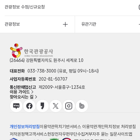
관광정보 수정/신규요청
관광정보
유관기관
(26464) 강원특별자치도 원주시 세계로 10
대표전화
033-738-3000 (유료, 평일 09시~18시)
사업자등록번호
202-81-50707
통신판매업신고
제2009-서울중구-1234호
이용 가이드
찾아오시는 길
개인정보처리방침
이용약관
위치기반서비스 이용약관
개인위치정보 처리방침
저작권정책
고객서비스헌장
전자우편무단수집거부
자주 묻는 질문
사이트맵