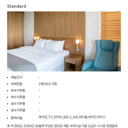
Standard
객실크기
-
숙박인원
2명(최대 2명)
비수기주중
-
비수기주말
-
성수기주중
-
성수기주말
-
에어콘,TV,인터넷,냉장고,쇼파,테이블,헤어드라이기
편의시설
※ 위 정보는 2026년 06월에 작성된 정보로 해당 숙박시설 이용 요금이 수시로 변동됨에