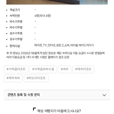
객실크기
-
숙박인원
4명(최대 4명)
비수기주중
-
비수기주말
-
성수기주중
-
성수기주말
-
에어콘,TV,인터넷,냉장고,쇼파,테이블,헤어드라이기
편의시설
※ 위 정보는 2026년 06월에 작성된 정보로 해당 숙박시설 이용 요금이 수시로 변동됨에
따라 이용요금 및 기타 자세한 사항은 홈페이지 참조 요망
#구좌읍리조트
#구좌읍숙박시설
#숙박
#제주리조트
#제주숙박
#하도리리조트
콘텐츠 등록 및 수정 문의
국내디지털마케팅팀
033-813-3500
해당 여행지가 마음에 드시나요?