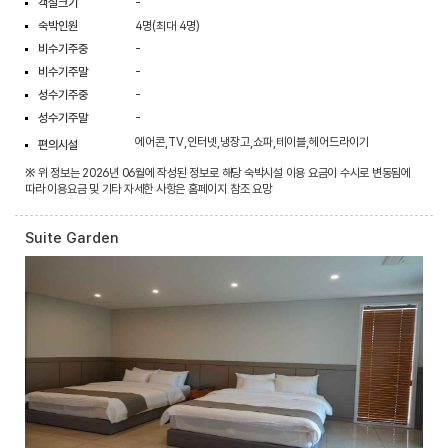
객실크기
-
숙박인원
4명(최대 4명)
비수기주중
-
비수기주말
-
성수기주중
-
성수기주말
-
에어콘,TV,인터넷,냉장고,쇼파,테이블,헤어드라이기
편의시설
※ 위 정보는 2026년 06월에 작성된 정보로 해당 숙박시설 이용 요금이 수시로 변동됨에
따라 이용요금 및 기타 자세한 사항은 홈페이지 참조 요망
Suite Garden