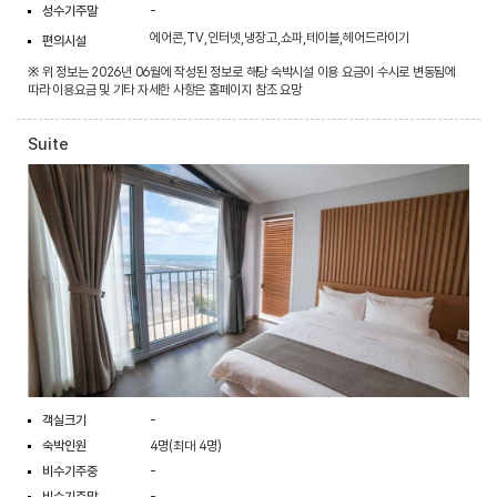
성수기주말
-
에어콘,TV,인터넷,냉장고,쇼파,테이블,헤어드라이기
편의시설
※ 위 정보는 2026년 06월에 작성된 정보로 해당 숙박시설 이용 요금이 수시로 변동됨에
따라 이용요금 및 기타 자세한 사항은 홈페이지 참조 요망
Suite
객실크기
-
숙박인원
4명(최대 4명)
비수기주중
-
비수기주말
-