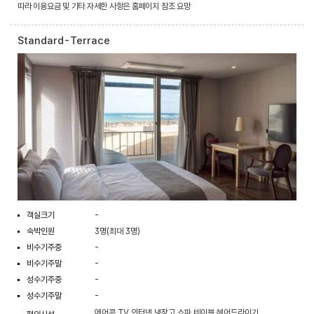
따라 이용요금 및 기타 자세한 사항은 홈페이지 참조 요망
Standard-Terrace
객실크기
-
숙박인원
3명(최대 3명)
비수기주중
-
비수기주말
-
성수기주중
-
성수기주말
-
에어콘,TV,인터넷,냉장고,쇼파,테이블,헤어드라이기