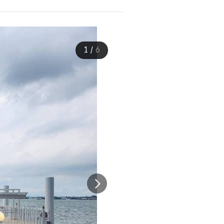
1
/
6