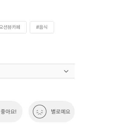
#오션뷰카페
#음식
좋아요!
별로예요