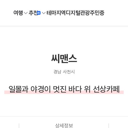
여행
추천
테마
지역
디지털
관광주민증
씨맨스
경남 사천시
일몰과 야경이 멋진 바다 위 선상카페
상세정보