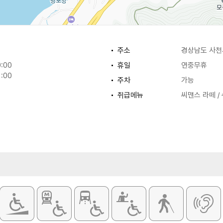
주소
경상남도 사천
:00
휴일
연중무휴
:00
주차
가능
취급메뉴
씨맨스 라떼 /