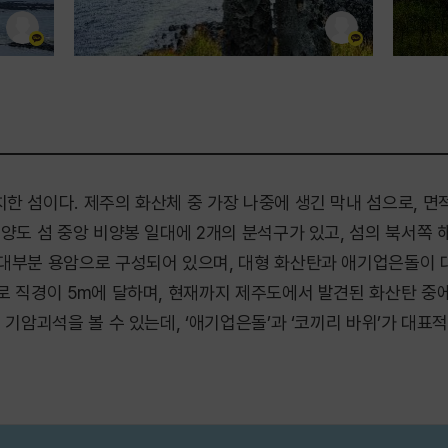
 섬이다. 제주의 화산체 중 가장 나중에 생긴 막내 섬으로, 면적
비양도 섬 중앙 비양봉 일대에 2개의 분석구가 있고, 섬의 북서쪽
 대부분 용암으로 구성되어 있으며, 대형 화산탄과 애기업은돌이 
로 직경이 5m에 달하며, 현재까지 제주도에서 발견된 화산탄 중에
 기암괴석을 볼 수 있는데, ‘애기업은돌’과 ‘코끼리 바위’가 대표적
. 바닷물이 드나들어 염분 변화가 큰 습지이다. 비양봉 전망대는 
눈에 볼 수 있다. 비양도에는 여러 포토 스폿이 있다. 쌓인 돌틈
 비양도 여행길의 즐거움을 남길 곳이 다양하다.
탈 수 있는데, 현재는 하루에 4번 정도 들어오고 나가는 배편이 