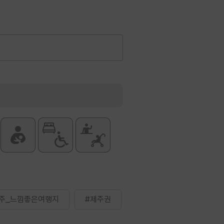
주_느낌좋은여행지
#제주권