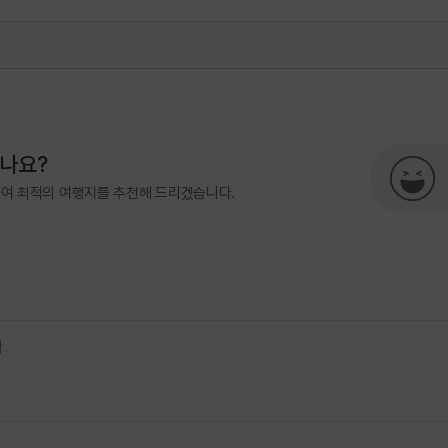
500
국민관광전략팀(한국관광의별)
0
시나요?
하여 최적의 여행지를 추천해 드리겠습니다.