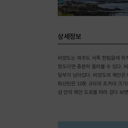
상세정보
비양도는 제주도 서쪽 한림읍에 위치한
정도이면 충분히 둘러볼 수 있다. 
일부가 남아있다. 비양도의 해안은
화산탄은 10톤 규모의 초거대 크기
섬 안의 해안 도로를 따라 걷다 보면
바닷물로 된 염습지 ‘필랑못’이 있다
이곳에서 제주도 본 섬의 모습을 한
껍데기가 예쁘게 칠해진 돌담길이나
한림항에서 비양도를 들어가는 배를 