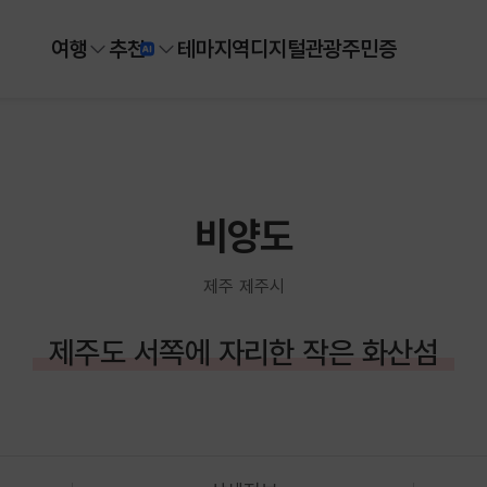
여행
추천
테마
지역
디지털
관광주민증
비양도
제주 제주시
제주도 서쪽에 자리한 작은 화산섬