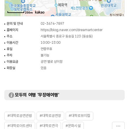
250m
문의 및 안내
02-3674-7897
홈페이지
https://blog.naver.com/dreamartcenter
주소
서울특별시 종로구 동숭길 123 (동숭동)
이용시간
10:00~23:00
휴일
연중무휴
주차
불가능
이용요금
공연 별로 상이함
화장실
있음
모두의 여행 '무장애여행'
#대학로공연관람
#대학로공연장
#대학로뮤지컬
#대학로아트센타
#대학로연극
#문화시설