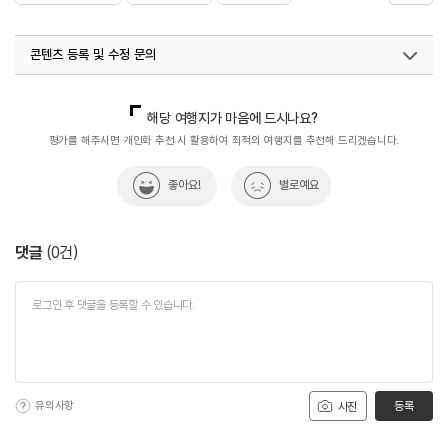
#혜화동아트센터
콘텐츠 등록 및 수정 문의
국내디지털마케팅팀
033-813-3500
해당 여행지가 마음에 드시나요?
평가를 해주시면 개인화 추천 시 활용하여 최적의 여행지를 추천해 드리겠습니다.
좋아요!
별로예요
댓글
(
0
건)
유의사항
등록
사진