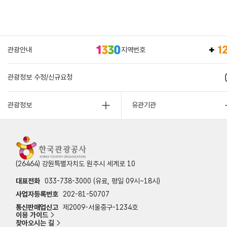
관광안내
지역번호
관광정보 수정/신규요청
관광정보
유관기관
(26464) 강원특별자치도 원주시 세계로 10
대표전화
033-738-3000 (유료, 평일 09시~18시)
사업자등록번호
202-81-50707
통신판매업신고
제2009-서울중구-1234호
이용 가이드
찾아오시는 길