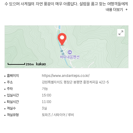
수 있으며 사계절의 자연 풍광이 매우 아름답다. 설렘을 품고 찾는 여행객들에게
내용
더보기
펜션의 이름과 같은 조금은 느리게 걷는 여유로운 일상을 선물할 것이다.
250m
홈페이지
https://www.andanteps.co.kr/
주소
강원특별자치도 평창군 봉평면 흥정계곡길 422-5
주차
가능
입실시간
15:00
퇴실시간
11:00
객실수
3실
객실유형
토파즈 / 사파이어 / 루비