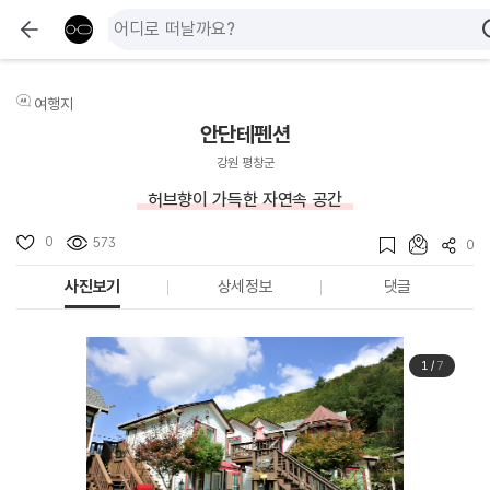
여행지
안단테펜션
강원 평창군
허브향이 가득한 자연속 공간
0
573
0
사진보기
상세정보
댓글
1
/
7