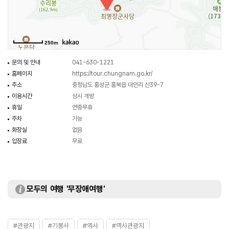
250m
문의 및 안내
041-630-1221
홈페이지
https://tour.chungnam.go.kr/
주소
충청남도 홍성군 홍북읍 대인리 산39-7
이용시간
상시 개방
휴일
연중무휴
주차
가능
화장실
없음
입장료
무료
모두의 여행 '무장애여행'
#관광지
#기봉사
#역사
#역사관광지