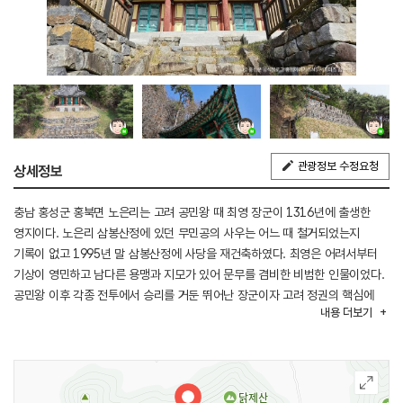
관광정보 수정요청
상세정보
충남 홍성군 홍북면 노은리는 고려 공민왕 때 최영 장군이 1316년에 출생한
영지이다. 노은리 삼봉산정에 있던 무민공의 사우는 어느 때 철거되었는지
기록이 없고 1995년 말 삼봉산정에 사당을 재건축하였다. 최영은 어려서부터
기상이 영민하고 남다른 용맹과 지모가 있어 문무를 겸비한 비범한 인물이었다.
공민왕 이후 각종 전투에서 승리를 거둔 뛰어난 장군이자 고려 정권의 핵심에
내용
더보기
있었으나, 이성계의 위화도 회군으로 실각하고 죽음을 당한다. 홍성군에서는
1995년 최영 장군 영신제를 갖고 1996년 이후에도 영신제를 올려 최영 장군의
넋을 달래고 있다.