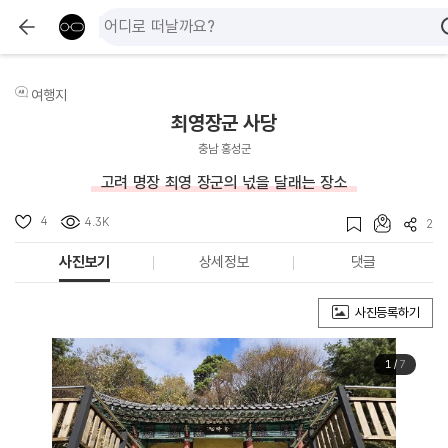
여행지
최영장군 사당
충남 홍성군
고려 명장 최영 장군의 넋을 달래는 장소
4
4.3K
2
사진보기
상세정보
댓글
사진등록하기
1
/
7