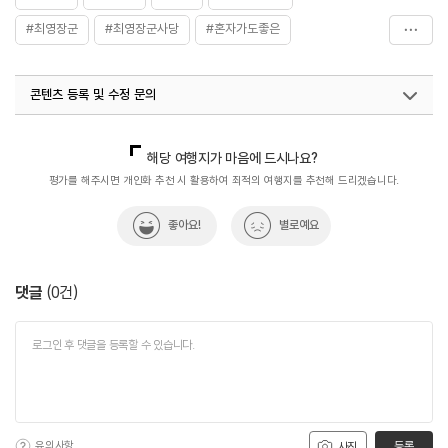
#최영장군
#최영장군사당
#혼자가도좋은
#홍성가볼만한곳
#홍성여행
콘텐츠 등록 및 수정 문의
국내디지털마케팅팀
033-813-3500
해당 여행지가 마음에 드시나요?
평가를 해주시면 개인화 추천 시 활용하여 최적의 여행지를 추천해 드리겠습니다.
좋아요!
별로예요
댓글
(
0
건)
유의사항
등록
사진