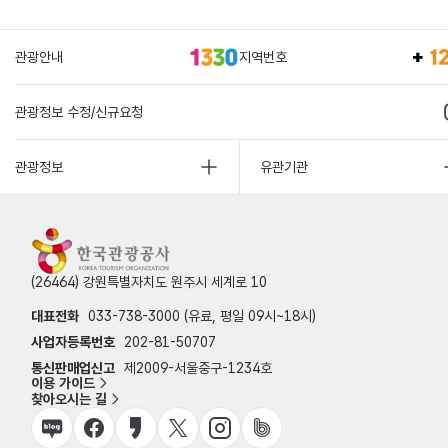
관광안내
지역번호
관광정보 수정/신규요청
관광정보
유관기관
(26464) 강원특별자치도 원주시 세계로 10
대표전화
033-738-3000 (유료, 평일 09시~18시)
사업자등록번호
202-81-50707
통신판매업신고
제2009-서울중구-1234호
이용 가이드
찾아오시는 길