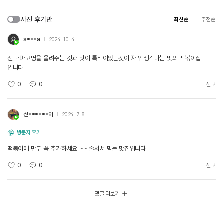
사진 후기만
최신순
추천순
s***a
2024. 10. 4.
전 대파고명을 올려주는 것과 맛이 특색이있는것이 자꾸 생각나는 맛의 떡볶이집
입니다
0
0
신고
전******이
2024. 7. 8.
방문자 후기
떡볶이에 만두 꼭 추가하세요 ~~ 줄서서 먹는 맛집입니다
0
0
신고
댓글 더보기