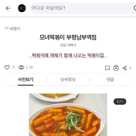
여행지
모녀떡볶이 부평남부역점
강원 태백시
떡볶이에 파채가 함께 나오는 떡볶이집
0
2.2K
4
사진보기
상세정보
댓글
1
/
5