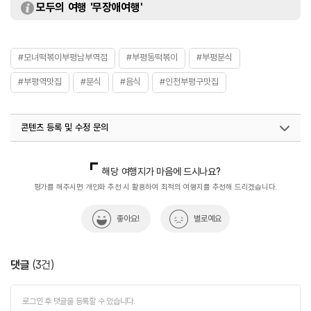
모두의 여행 '무장애여행'
#모녀떡볶이부평남부역점
#부평동떡볶이
#부평분식
#부평역맛집
#분식
#음식
#인천부평구맛집
콘텐츠 등록 및 수정 문의
국내디지털마케팅팀
033-813-3500
해당 여행지가 마음에 드시나요?
평가를 해주시면 개인화 추천 시 활용하여 최적의 여행지를 추천해 드리겠습니다.
좋아요!
별로예요
댓글
(
3
건)