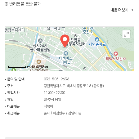
※ 반려동물 동반 불가
내용
더보기
250m
문의 및 안내
032-503-9636
주소
강원특별자치도 태백시 광장로 16 (황지동)
영업시간
11:00~22:30
휴일
설·추석 당일
대표메뉴
떡볶이
취급메뉴
순대 / 튀김만두 / 김말이 등