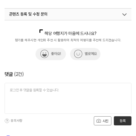
#커피여행
#해변산책
#해송림
#해수욕장
콘텐츠 등록 및 수정 문의
#해파랑길
국내디지털마케팅팀
033-813-3500
지역콘텐츠육성팀(반려동물동반여행)
02-7299-582
해당 여행지가 마음에 드시나요?
평가를 해주시면 개인화 추천 시 활용하여 최적의 여행지를 추천해 드리겠습니다.
좋아요!
별로예요
댓글
(
2
건)
유의사항
등록
사진