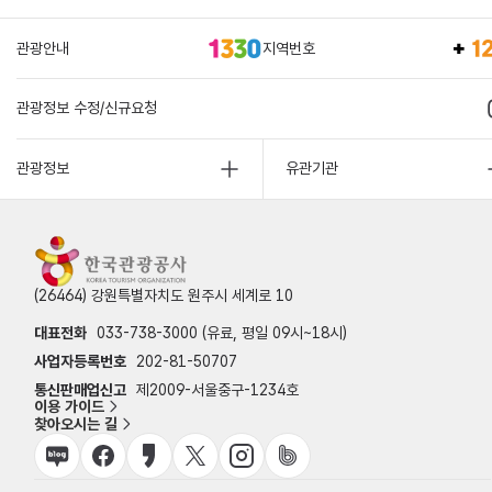
관광안내
지역번호
관광정보 수정/신규요청
관광정보
유관기관
(26464) 강원특별자치도 원주시 세계로 10
대표전화
033-738-3000 (유료, 평일 09시~18시)
사업자등록번호
202-81-50707
통신판매업신고
제2009-서울중구-1234호
이용 가이드
찾아오시는 길