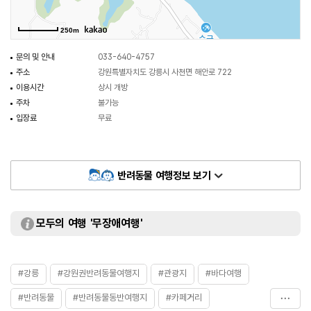
250m
문의 및 안내
033-640-4757
주소
강원특별자치도 강릉시 사천면 해안로 722
이용시간
상시 개방
주차
불가능
입장료
무료
반려동물 여행정보 보기
모두의 여행 '무장애여행'
#강릉
#강원권반려동물여행지
#관광지
#바다여행
#반려동물
#반려동물동반여행지
#카페거리