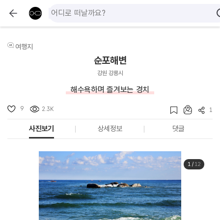
여행지
순포해변
강원 강릉시
해수욕하며 즐겨보는 경치
9
2.3K
1
사진보기
상세정보
댓글
1
/
12