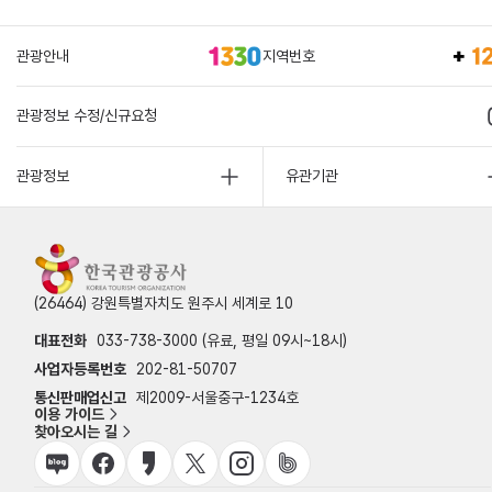
관광안내
지역번호
관광정보 수정/신규요청
관광정보
유관기관
(26464) 강원특별자치도 원주시 세계로 10
대표전화
033-738-3000 (유료, 평일 09시~18시)
사업자등록번호
202-81-50707
통신판매업신고
제2009-서울중구-1234호
이용 가이드
찾아오시는 길