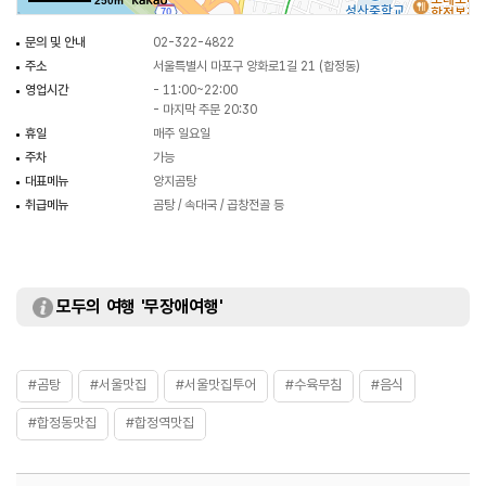
250m
문의 및 안내
02-322-4822
주소
서울특별시 마포구 양화로1길 21 (합정동)
영업시간
- 11:00~22:00
- 마지막 주문 20:30
휴일
매주 일요일
주차
가능
대표메뉴
양지곰탕
취급메뉴
곰탕 / 속대국 / 곱창전골 등
모두의 여행 '무장애여행'
#곰탕
#서울맛집
#서울맛집투어
#수육무침
#음식
#합정동맛집
#합정역맛집