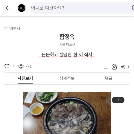
여행지
합정옥
서울 마포구
든든하고 깔끔한 한 끼 식사
1
771
1
사진보기
상세정보
댓글
1
/
5