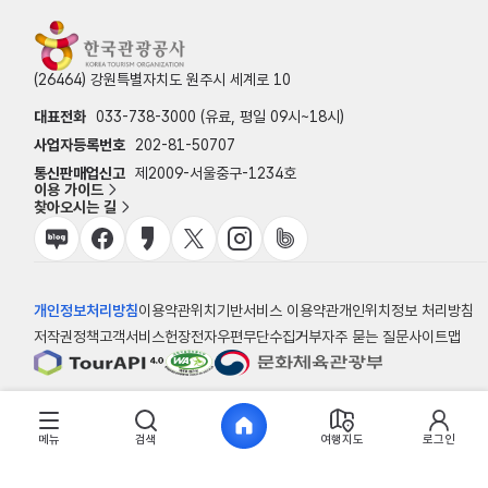
(26464) 강원특별자치도 원주시 세계로 10
대표전화
033-738-3000 (유료, 평일 09시~18시)
사업자등록번호
202-81-50707
통신판매업신고
제2009-서울중구-1234호
이용 가이드
찾아오시는 길
개인정보처리방침
이용약관
위치기반서비스 이용약관
개인위치정보 처리방침
저작권정책
고객서비스헌장
전자우편무단수집거부
자주 묻는 질문
사이트맵
© 한국관광공사
메뉴
검색
여행지도
로그인