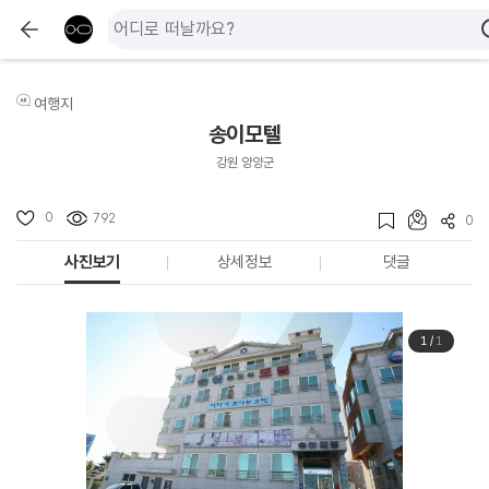
여행지
송이모텔
강원 양양군
0
792
0
사진보기
상세정보
댓글
1
/
1