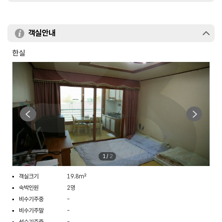
객실안내
한실
1
/
2
객실크기
19.8m²
숙박인원
2명
비수기주중
-
비수기주말
-