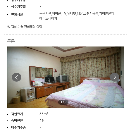
성수기주중
-
성수기주말
-
목욕시설,에어콘,TV,인터넷,냉장고,취사용품,케이블설치,
편의시설
헤어드라이기
※ 객실 가격 전화문의 요망
투룸
1
/
5
객실크기
33m²
숙박인원
2명
비수기주중
-