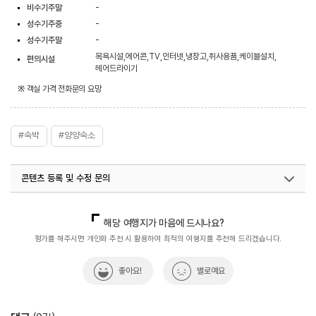
비수기주말
-
성수기주중
-
성수기주말
-
목욕시설,에어콘,TV,인터넷,냉장고,취사용품,케이블설치,
편의시설
헤어드라이기
※ 객실 가격 전화문의 요망
#숙박
#양양숙소
콘텐츠 등록 및 수정 문의
국내디지털마케팅팀
033-813-3500
해당 여행지가 마음에 드시나요?
평가를 해주시면 개인화 추천 시 활용하여 최적의 여행지를 추천해 드리겠습니다.
좋아요!
별로예요