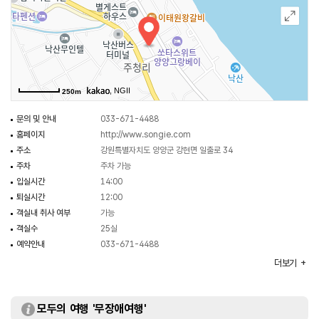
, NGII
250m
문의 및 안내
033-671-4488
홈페이지
http://www.songie.com
주소
강원특별자치도 양양군 강현면 일출로 34
주차
주차 가능
입실시간
14:00
퇴실시간
12:00
객실내 취사 여부
가능
객실수
25실
예약안내
033-671-4488
예약안내 홈페이지
http://www.songie.com
더보기
규모
지상 4층
부대시설
바비큐장
모두의 여행 '무장애여행'