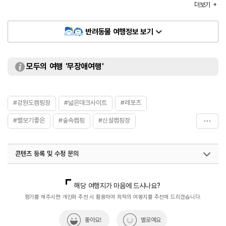
더보기
화장실
있음
반려동물 여행정보 보기
모두의 여행 '무장애여행'
#강원도캠핑장
#넓은데크사이트
#레포츠
#별보기좋은
#숲속캠핑
#신설캠핑장
#영월군캠핑장
#조용하고한적한
콘텐츠 등록 및 수정 문의
국내디지털마케팅팀
033-813-3500
지역콘텐츠육성팀(반려동물동반여행)
02-7299-582
해당 여행지가 마음에 드시나요?
평가를 해주시면 개인화 추천 시 활용하여 최적의 여행지를 추천해 드리겠습니다.
좋아요!
별로예요