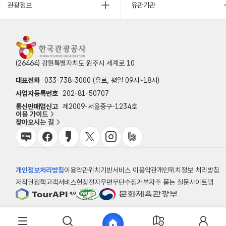
관광정보
유관기관
(26464) 강원특별자치도 원주시 세계로 10
대표전화
033-738-3000 (유료, 평일 09시~18시)
사업자등록번호
202-81-50707
통신판매업신고
제2009-서울중구-1234호
이용 가이드
찾아오시는 길
개인정보처리방침
이용약관
위치기반서비스 이용약관
개인위치정보 처리방침
저작권정책
고객서비스헌장
전자우편무단수집거부
자주 묻는 질문
사이트맵
© 한국관광공사