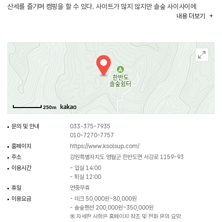
산세를 즐기며 캠핑을 할 수 있다. 사이트가 많지 않지만 솔숲 사이사이에
내용
더보기
자리잡은 데크 사이트가 매력적이다. 운동장, 수영장은 공용시설이며 산책로도
자유롭게 이용할 수 있다. 산나물 채취가 가능하고 프라이팬을 포함한
전기인덕션, 멀티탭을 관리사무실에서 대여해준다.
250m
문의 및 안내
033-375-7935
010-7270-7757
홈페이지
https://www.ksolsup.com/
주소
강원특별자치도 영월군 한반도면 서강로 1159-93
이용시간
- 입실 14:00
- 퇴실 12:00
휴일
연중무휴
이용요금
- 데크 50,000원~80,000원
- 솔숲펜션 200,000원~350,000원
※ 자세한 사항은 홈페이지 참조 및 전화 문의 요망