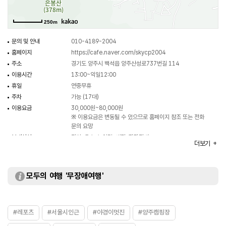
250m
문의 및 안내
010-4189-2004
홈페이지
https://cafe.naver.com/skycp2004
주소
경기도 양주시 백석읍 양주산성로737번길 114
이용시간
13:00~익일12:00
휴일
연중무휴
주차
가능 (17대)
이용요금
30,000원~80,000원
※ 이용요금은 변동될 수 있으므로 홈페이지 참조 또는 전화
문의 요망
부대시설
전기, 온수, 놀이터, 매점, 장작판매
더보기
화장실
가능
모두의 여행 '무장애여행'
#레포츠
#서울시인근
#야경이멋진
#양주캠핑장