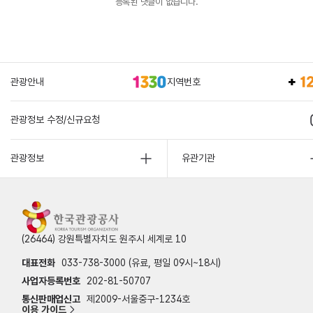
등록된 댓글이 없습니다.
관광안내
지역번호
관광정보 수정/신규요청
관광정보
유관기관
(26464) 강원특별자치도 원주시 세계로 10
대표전화
033-738-3000 (유료, 평일 09시~18시)
사업자등록번호
202-81-50707
통신판매업신고
제2009-서울중구-1234호
이용 가이드