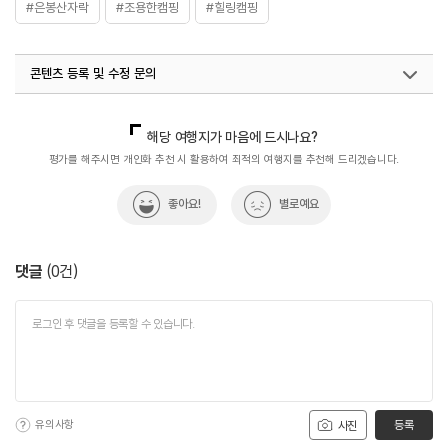
#은봉산자락
#조용한캠핑
#힐링캠핑
콘텐츠 등록 및 수정 문의
국내디지털마케팅팀
033-813-3500
해당 여행지가 마음에 드시나요?
평가를 해주시면 개인화 추천 시 활용하여 최적의 여행지를 추천해 드리겠습니다.
좋아요!
별로예요
댓글
(
0
건)
유의사항
등록
사진