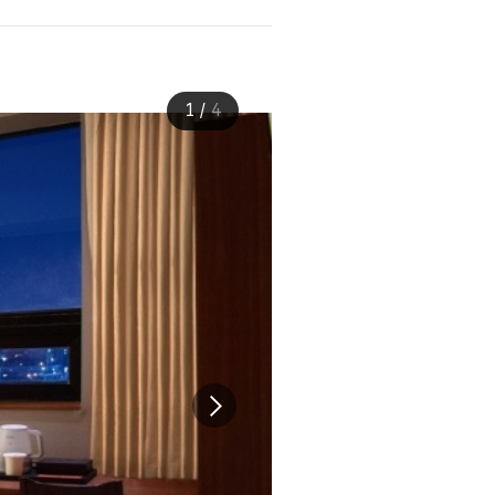
1
/
4