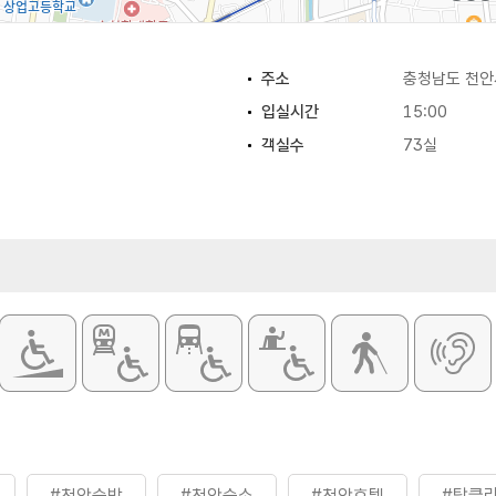
주소
충청남도 천안시
입실시간
15:00
객실수
73실
#천안숙박
#천안숙소
#천안호텔
#탑클