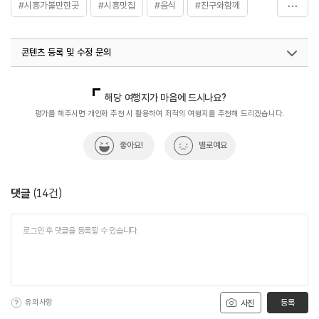
#시흥가볼만한곳
#시흥맛집
#음식
#친구와함께
#함박스테이크
콘텐츠 등록 및 수정 문의
국내디지털마케팅팀
033-813-3500
해당 여행지가 마음에 드시나요?
평가를 해주시면 개인화 추천 시 활용하여 최적의 여행지를 추천해 드리겠습니다.
좋아요!
별로예요
댓글
(
14
건)
유의사항
등록
사진