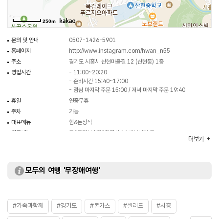
250m
문의 및 안내
0507-1426-5901
홈페이지
http://www.instagram.com/hwan_n55
주소
경기도 시흥시 산현마을길 12 (산현동) 1층
영업시간
- 11:00~20:20
- 준비시간 15:40~17:00
- 점심 마지막 주문 15:00 / 저녁 마지막 주문 19:40
휴일
연중무휴
주차
가능
대표메뉴
함&돈정식
취급메뉴
돈&돈정식 / 함&함정식 / 수제M버거 등
더보기
화장실
있음
모두의 여행 '무장애여행'
#가족과함께
#경기도
#돈가스
#샐러드
#시흥