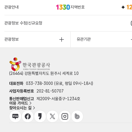
관광안내
지역번호
관광정보 수정/신규요청
관광정보
유관기관
(26464) 강원특별자치도 원주시 세계로 10
대표전화
033-738-3000 (유료, 평일 09시~18시)
사업자등록번호
202-81-50707
통신판매업신고
제2009-서울중구-1234호
이용 가이드
찾아오시는 길