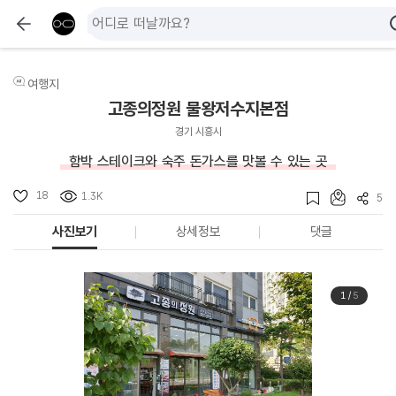
여행지
고종의정원 물왕저수지본점
경기 시흥시
함박 스테이크와 숙주 돈가스를 맛볼 수 있는 곳
18
1.3K
5
사진보기
상세정보
댓글
1
/
5