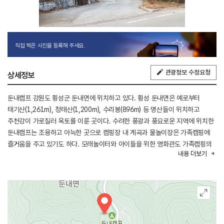
직접 찍은 사진을 등록해 주세요.
관광정보 수정요청
상세정보
둔내캠프 강원도 횡성군 둔내면에 위치하고 있다. 횡성 둔내면은 예로부터
태기산(1,261m), 청태산(1,200m), 수리봉(896m) 등 명산들이 위치하고
주천강이 가로질러 옥토를 이룬 곳이다. 수려한 풍광과 풍요로운 지역에 위치한
둔내캠프는 조용하고 아늑한 곳으로 캠핑장 내 계곡과 물놀이장은 가족캠핑에
즐거움을 주고 있기도 하다. 모래놀이터와 아이들을 위한 영화관도 가족캠핑의
내용
더보기
재미를 더해준다. 10월부터는 동계캠핑이 시작되는데 동계장박시스템을
운영하여 겨울캠프의 묘미도 경험할 수 있다.