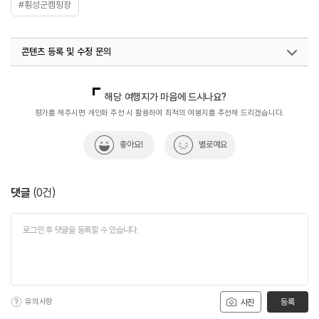
#횡성군캠핑장
콘텐츠 등록 및 수정 문의
국내디지털마케팅팀
033-813-3500
해당 여행지가 마음에 드시나요?
평가를 해주시면 개인화 추천 시 활용하여 최적의 여행지를 추천해 드리겠습니다.
좋아요!
별로예요
댓글
(
0
건)
유의사항
등록
사진