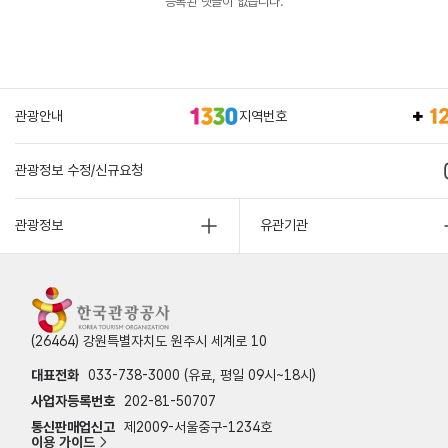
등록된 댓글이 없습니다.
관광안내
지역번호
관광정보 수정/신규요청
관광정보
유관기관
(26464) 강원특별자치도 원주시 세계로 10
대표전화
033-738-3000 (유료, 평일 09시~18시)
사업자등록번호
202-81-50707
통신판매업신고
제2009-서울중구-1234호
이용 가이드