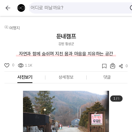
여행지
둔내캠프
강원 횡성군
자연과 함께 숨쉬며 지친 몸과 마음을 치유하는 공간
0
1.1K
0
사진보기
상세정보
댓글
1
/
5