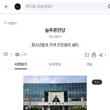
여행지
늘푸른전당
경남 창원시
청소년들과 지역 주민들의 쉼터
0
1.8K
1
사진보기
상세정보
댓글
1
/
6