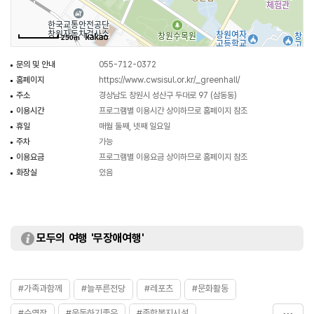
250m
문의 및 안내
055-712-0372
홈페이지
https://www.cwsisul.or.kr/_greenhall/
주소
경상남도 창원시 성산구 두대로 97 (삼동동)
이용시간
프로그램별 이용시간 상이하므로 홈페이지 참조
휴일
매월 둘째, 넷째 일요일
주차
가능
이용요금
프로그램별 이용요금 상이하므로 홈페이지 참조
화장실
있음
모두의 여행 '무장애여행'
#가족과함께
#늘푸른전당
#레포츠
#문화활동
#수영장
#운동하기좋은
#종합복지시설