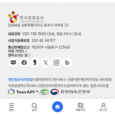
(26464) 강원특별자치도 원주시 세계로 10
대표전화
033-738-3000 (유료, 평일 09시~18시)
사업자등록번호
202-81-50707
통신판매업신고
제2009-서울중구-1234호
이용 가이드
찾아오시는 길
개인정보처리방침
이용약관
위치기반서비스 이용약관
개인위치정보 처리방침
저작권정책
고객서비스헌장
전자우편무단수집거부
자주 묻는 질문
사이트맵
© 한국관광공사
메뉴
검색
여행지도
로그인