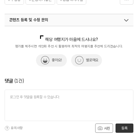
#창원가볼만한곳
#체육관
콘텐츠 등록 및 수정 문의
국내디지털마케팅팀
033-813-3500
해당 여행지가 마음에 드시나요?
평가를 해주시면 개인화 추천 시 활용하여 최적의 여행지를 추천해 드리겠습니다.
좋아요!
별로예요
댓글
(
1
건)
유의사항
등록
사진