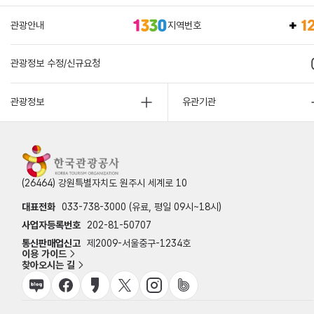
관광안내
지역번호
관광정보 수정/신규요청
관광정보
유관기관
(26464) 강원특별자치도 원주시 세계로 10
대표전화
033-738-3000 (유료, 평일 09시~18시)
사업자등록번호
202-81-50707
통신판매업신고
제2009-서울중구-1234호
이용 가이드
찾아오시는 길