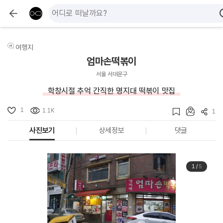
여행지
엄마손떡볶이
서울 서대문구
학창시절 추억 간직한 명지대 떡볶이 맛집
1
1.1K
1
사진보기
상세정보
댓글
1
/
5