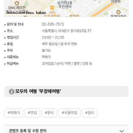
250m
문의 및 안내
02-305-7572
주소
서울특별시 서대문구 증가로10길 37
영업시간
10:00 ~ 21:00
휴일
매주 월요일 / 설·추석 연휴
주차
불가능
대표메뉴
떡볶이
취급메뉴
꼬마김밥 / 순대 / 라면 / 쫄면 / 오뎅 등
모두의 여행 '무장애여행'
#떡볶이
#맛집
#분식
#서울맛집
#음식
콘텐츠 등록 및 수정 문의