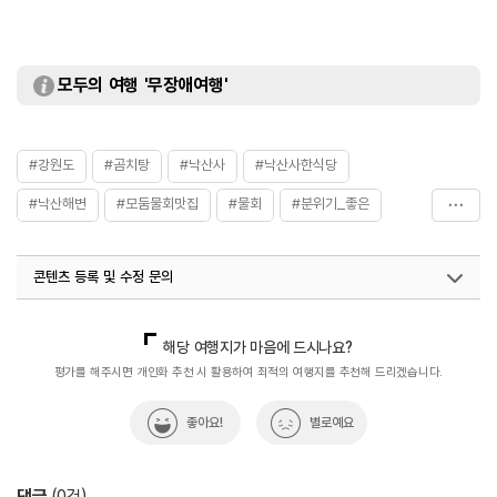
모두의 여행 '무장애여행'
#강원도
#곰치탕
#낙산사
#낙산사한식당
#낙산해변
#모둠물회맛집
#물회
#분위기_좋은
#생선회
#양양군
#양양맛집
#음식
#해물탕
콘텐츠 등록 및 수정 문의
#회덥밥
#횟집
국내디지털마케팅팀
033-813-3500
해당 여행지가 마음에 드시나요?
평가를 해주시면 개인화 추천 시 활용하여 최적의 여행지를 추천해 드리겠습니다.
좋아요!
별로예요
댓글
(
0
건)