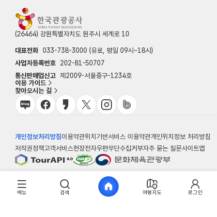
(26464) 강원특별자치도 원주시 세계로 10
대표전화
033-738-3000 (유료, 평일 09시~18시)
사업자등록번호
202-81-50707
통신판매업신고
제2009-서울중구-1234호
이용 가이드
찾아오시는 길
개인정보처리방침
이용약관
위치기반서비스 이용약관
개인위치정보 처리방침
저작권정책
고객서비스헌장
전자우편무단수집거부
자주 묻는 질문
사이트맵
© 한국관광공사
메뉴
검색
여행지도
로그인