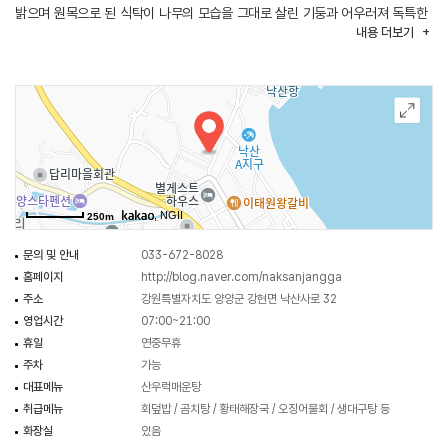
밝으며 원목으로 된 식탁이 나무의 모습을 그대로 살린 기둥과 어우러져 독특한
내용
더보기
분위기를 자아낸다. 주메뉴는 활어회이지만 모듬물회, 성게알밥, 오징어회덮밥
등 다양한 메뉴를 즐길 수 있으며 생태찌개와 알탕 등 국물이 있는 찌개류 역시
시원한 맛이 일품이다.
아름다운 해안절벽과 많은 유적을 지니고 있는 낙산사가 근처에 있어 식사
전후에 둘러보면 좋다.
, NGII
250m
문의 및 안내
033-672-8028
홈페이지
http://blog.naver.com/naksanjangga
주소
강원특별자치도 양양군 강현면 낙산사로 32
영업시간
07:00~21:00
휴일
연중무휴
주차
가능
대표메뉴
산우럭매운탕
취급메뉴
회덮밥 / 곰치탕 / 황태해장국 / 오징어물회 / 생대구탕 등
화장실
있음