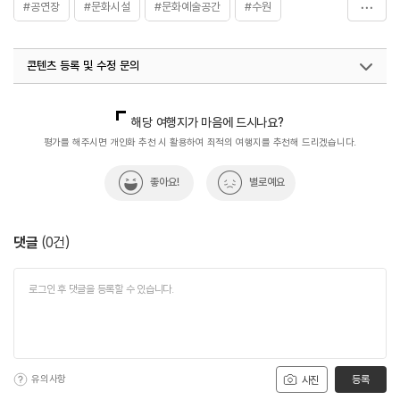
#공연장
#문화시설
#문화예술공간
#수원
#수원공연장
#수원문화시설
#수원아트리움
콘텐츠 등록 및 수정 문의
#에스케이아트리움
국내디지털마케팅팀
033-813-3500
해당 여행지가 마음에 드시나요?
평가를 해주시면 개인화 추천 시 활용하여 최적의 여행지를 추천해 드리겠습니다.
좋아요!
별로예요
댓글
(
0
건)
유의사항
등록
사진