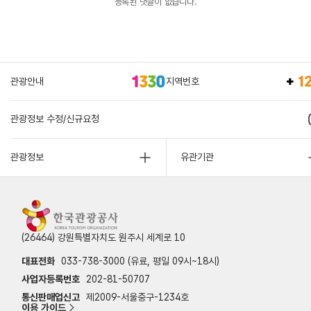
등록된 댓글이 없습니다.
관광안내
지역번호
관광정보 수정/신규요청
관광정보
유관기관
(26464) 강원특별자치도 원주시 세계로 10
대표전화
033-738-3000 (유료, 평일 09시~18시)
사업자등록번호
202-81-50707
통신판매업신고
제2009-서울중구-1234호
이용 가이드