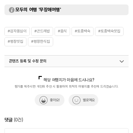
모두의 여행 '무장애여행'
#감자옹심이
#곤드레밥
#음식
#토종백숙
#토종백숙맛집
#평창맛집
#평창한식집
콘텐츠 등록 및 수정 문의
국내디지털마케팅팀
033-813-3500
해당 여행지가 마음에 드시나요?
평가를 해주시면 개인화 추천 시 활용하여 최적의 여행지를 추천해 드리겠습니다.
좋아요!
별로예요
댓글
(
0
건)