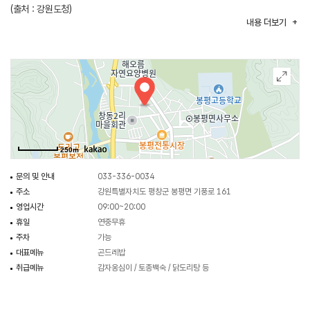
(출처 : 강원도청)
내용
더보기
250m
문의 및 안내
033-336-0034
주소
강원특별자치도 평창군 봉평면 기풍로 161
영업시간
09:00~20:00
휴일
연중무휴
주차
가능
대표메뉴
곤드레밥
취급메뉴
감자옹심이 / 토종백숙 / 닭도리탕 등