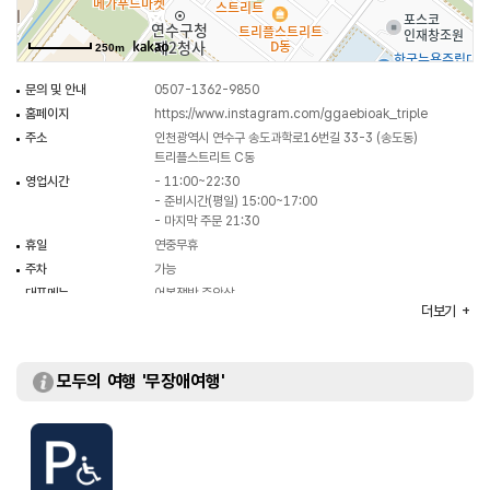
250m
문의 및 안내
0507-1362-9850
홈페이지
https://www.instagram.com/ggaebioak_triple
주소
인천광역시 연수구 송도과학로16번길 33-3 (송도동)
트리플스트리트 C동
영업시간
- 11:00~22:30
- 준비시간(평일) 15:00~17:00
- 마지막 주문 21:30
휴일
연중무휴
주차
가능
대표메뉴
어복쟁반 주안상
더보기
취급메뉴
한우 곰탕 / 매운 양 곰탕 / 한우 육회 비빔밥 등
화장실
있음
모두의 여행 '무장애여행'