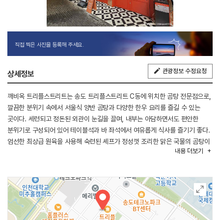
직접 찍은 사진을 등록해 주세요.
관광정보 수정요청
상세정보
깨비옥 트리플스트리트는 송도 트리플스트리트 C동에 위치한 곰탕 전문점으로,
깔끔한 분위기 속에서 서울식 양반 곰탕과 다양한 한우 요리를 즐길 수 있는
곳이다. 세련되고 정돈된 외관이 눈길을 끌며, 내부는 아담하면서도 편안한
분위기로 구성되어 있어 테이블석과 바 좌석에서 여유롭게 식사를 즐기기 좋다.
엄선한 최상급 원육을 사용해 숙련된 셰프가 정성껏 조리한 맑은 국물의 곰탕이
내용
더보기
대표 메뉴로, 담백하면서도 깊은 풍미를 느낄 수 있다. 함께 제공되는 깍두기와
다양한 소스가 음식의 맛을 더욱 살려주며, 물 대신 제공되는 구수한 보리차도
편안한 식사 분위기를 더한다. 한우곰탕과 한우육회, 육사시미를 비롯해 매운
양곰탕, 한우 모둠수육, 평양 어복쟁반 등 다양한 메뉴를 갖추고 있어 취향에
따라 즐기기 좋다. 깔끔한 한 끼 식사부터 든든한 보양식 메뉴까지 다양하게
맛볼 수 있어 송도를 찾는 방문객과 지역 주민들에게 꾸준히 사랑받고 있다.