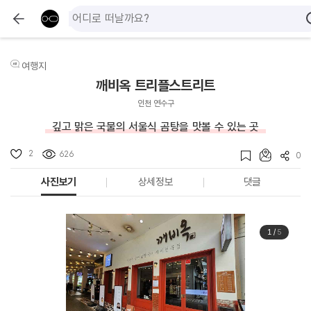
여행지
깨비옥 트리플스트리트
인천 연수구
깊고 맑은 국물의 서울식 곰탕을 맛볼 수 있는 곳
2
626
0
사진보기
상세정보
댓글
1
/
5