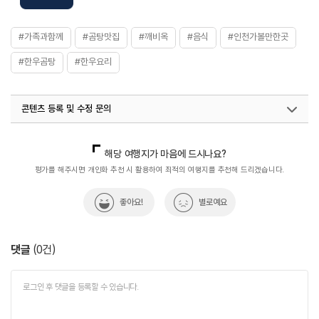
#가족과함께
#곰탕맛집
#깨비옥
#음식
#인천가볼만한곳
#한우곰탕
#한우요리
콘텐츠 등록 및 수정 문의
국내디지털마케팅팀
033-813-3500
열린관광콘텐츠팀(열린관광-모두의여행)
033-738-3425
해당 여행지가 마음에 드시나요?
평가를 해주시면 개인화 추천 시 활용하여 최적의 여행지를 추천해 드리겠습니다.
좋아요!
별로예요
댓글
(
0
건)