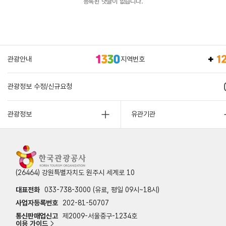
등록된 댓글이 없습니다.
관광안내
지역번호
관광정보 수정/신규요청
관광정보
유관기관
(26464) 강원특별자치도 원주시 세계로 10
대표전화
033-738-3000 (유료, 평일 09시~18시)
사업자등록번호
202-81-50707
통신판매업신고
제2009-서울중구-1234호
이용 가이드