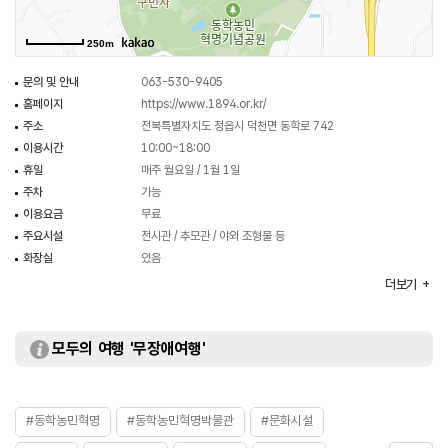
250m
문의 및 안내
063-530-9405
홈페이지
https://www.1894.or.kr/
주소
전북특별자치도 정읍시 덕천면 동학로 742
이용시간
10:00~18:00
휴일
매주 월요일 / 1월 1일
주차
가능
이용요금
무료
주요시설
전시관 / 추모관 / 야외 조형물 등
화장실
있음
체험프로그램
문화가 있는 날 / 상설 교육체험 / 온라인 교육 등
더보기
모두의 여행 '무장애여행'
#동학농민혁명
#동학농민혁명박물관
#문화시설