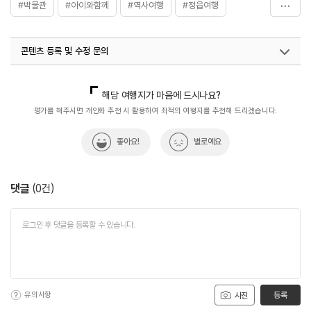
#박물관
#아이와함께
#역사여행
#정읍여행
#정읍여행지
#주말나들이
콘텐츠 등록 및 수정 문의
국내디지털마케팅팀
033-813-3500
해당 여행지가 마음에 드시나요?
평가를 해주시면 개인화 추천 시 활용하여 최적의 여행지를 추천해 드리겠습니다.
좋아요!
별로예요
댓글
(
0
건)
유의사항
등록
사진