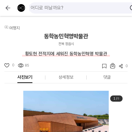
여행지
동학농민혁명박물관
전북 정읍시
황토현 전적지에 세워진 동학농민혁명 박물관
0
85
0
사진보기
상세정보
댓글
1
/
8