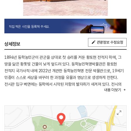
직접 찍은 사진을 등록해 주세요.
관광정보 수정요청
상세정보
1894년 동학농민군이 관군을 상대로 첫 승리를 거둔 황토현 전적지 위에, 그
땅을 닮은 황톳빛 건물이 낮게 엎드려 있다. 동학농민혁명박물관은 황토현
전적지 국가사적 내에 2022년 개관한 동학농민혁명 전문 박물관으로, 19세기
민중이 스스로 세상을 바꾸려 한 과정을 유물과 영상으로 생생하게 전한다.
전시관 입구 벽면에는 동학에서 시작된 저항의 발자취가 새겨져 있다. 전시의
내용
더보기
핵심 유물 사발통문은 1893년 전봉준 등 20명이 사발을 엎어 이름을 둘레로
적어 주모자를 숨긴 채 거사를 결의한 역사적 기록물이다. 자치기구 집강소를
재현한 전시와 보국안민·인내천 정신을 담은 동학의 가르침도 만날 수 있다.
추모관에서는 이름 없이 쓰러져 간 이들의 흔적을 만나고, 야외 조형물
죽창결의를 통해 억압에 맞선 농민들의 의지를 느낄 수 있다. 인근 황토현
전적지·동학농민혁명기념관과 연계해 방문하기 좋다.