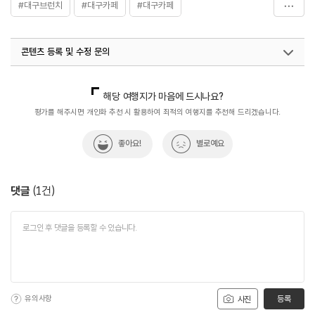
#대구브런치
#대구카페
#대구카페
#월배역에그타르트
#음식
#카페엠엔티
콘텐츠 등록 및 수정 문의
국내디지털마케팅팀
033-813-3500
해당 여행지가 마음에 드시나요?
평가를 해주시면 개인화 추천 시 활용하여 최적의 여행지를 추천해 드리겠습니다.
좋아요!
별로예요
댓글
(
1
건)
유의사항
등록
사진