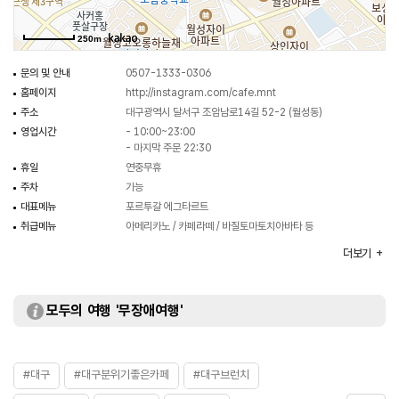
250m
문의 및 안내
0507-1333-0306
홈페이지
http://instagram.com/cafe.mnt
주소
대구광역시 달서구 조암남로14길 52-2 (월성동)
영업시간
- 10:00~23:00
- 마지막 주문 22:30
휴일
연중무휴
주차
가능
대표메뉴
포르투갈 에그타르트
취급메뉴
아메리카노 / 카페라떼 / 바질토마토치아바타 등
화장실
있음
더보기
모두의 여행 '무장애여행'
#대구
#대구분위기좋은카페
#대구브런치