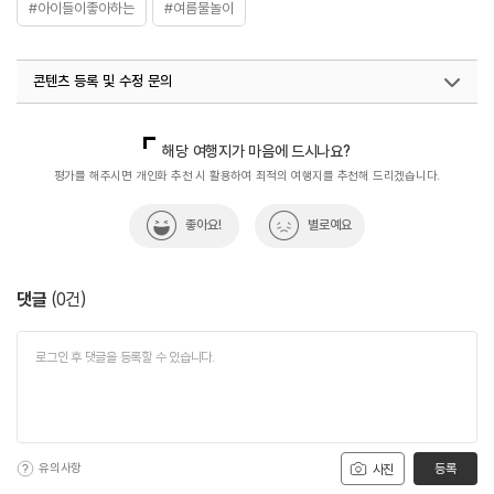
#아이들이좋아하는
#여름물놀이
콘텐츠 등록 및 수정 문의
국내디지털마케팅팀
033-813-3500
해당 여행지가 마음에 드시나요?
평가를 해주시면 개인화 추천 시 활용하여 최적의 여행지를 추천해 드리겠습니다.
좋아요!
별로예요
댓글
(
0
건)
유의사항
등록
사진