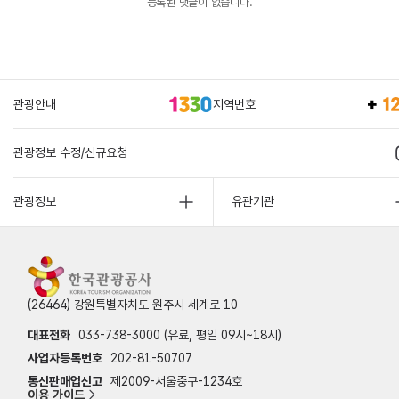
등록된 댓글이 없습니다.
관광안내
지역번호
관광정보 수정/신규요청
관광정보
유관기관
(26464) 강원특별자치도 원주시 세계로 10
대표전화
033-738-3000 (유료, 평일 09시~18시)
사업자등록번호
202-81-50707
통신판매업신고
제2009-서울중구-1234호
이용 가이드