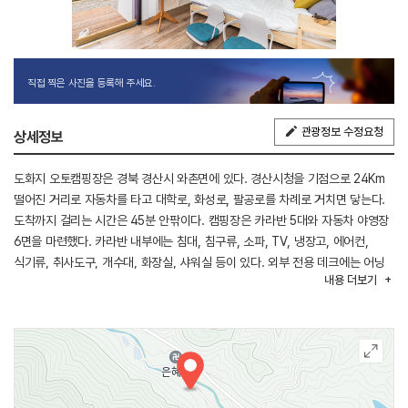
직접 찍은 사진을 등록해 주세요.
관광정보 수정요청
상세정보
도화지 오토캠핑장은 경북 경산시 와촌면에 있다. 경산시청을 기점으로 24Km
떨어진 거리로 자동차를 타고 대학로, 화성로, 팔공로를 차례로 거치면 닿는다.
도착까지 걸리는 시간은 45분 안팎이다. 캠핑장은 카라반 5대와 자동차 야영장
6면을 마련했다. 카라반 내부에는 침대, 침구류, 소파, TV, 냉장고, 에어컨,
식기류, 취사도구, 개수대, 화장실, 샤워실 등이 있다. 외부 전용 데크에는 어닝
내용
더보기
아래 의자 일체형 테이블을 비치했다. 파쇄석으로 이뤄진 자동차 야영장은
6면이며, 사이트 크기는 가로 8m 세로 6m다.