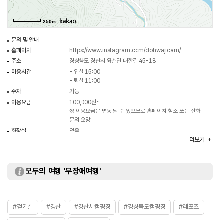
250m
문의 및 안내
홈페이지
https://www.instagram.com/dohwajicam/
주소
경상북도 경산시 와촌면 대한길 45-18
이용시간
- 입실 15:00
- 퇴실 11:00
주차
가능
이용요금
100,000원~
※ 이용요금은 변동 될 수 있으므로 홈페이지 참조 또는 전화
문의 요망
화장실
있음
더보기
모두의 여행 '무장애여행'
#걷기길
#경산
#경산시캠핑장
#경상북도캠핑장
#레포츠