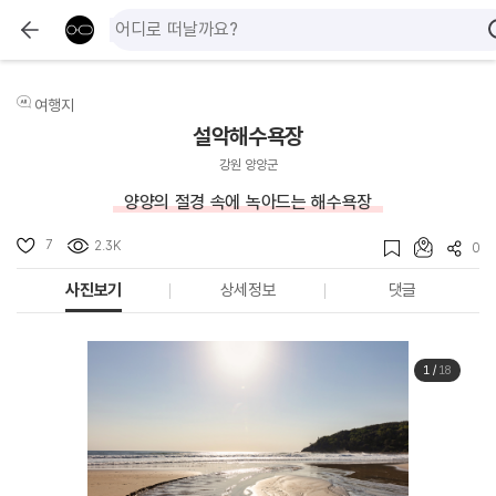
여행지
설악해수욕장
강원 양양군
양양의 절경 속에 녹아드는 해수욕장
7
2.3K
0
사진보기
상세정보
댓글
1
/
18