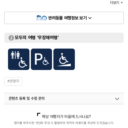
더보기
지정현황
체험 프로그램
해변 산책 / 물놀이
체험가능 연령
전 연령
반려동물 여행정보 보기
화장실
있음
주차요금
소형 3,000원 / 대형 6,000원
입장료
무료
모두의 여행 '무장애여행'
#관광지
콘텐츠 등록 및 수정 문의
국내디지털마케팅팀
033-813-3500
열린관광콘텐츠팀(열린관광-모두의여행)
033-738-3425
해당 여행지가 마음에 드시나요?
평가를 해주시면 개인화 추천 시 활용하여 최적의 여행지를 추천해 드리겠습니다.