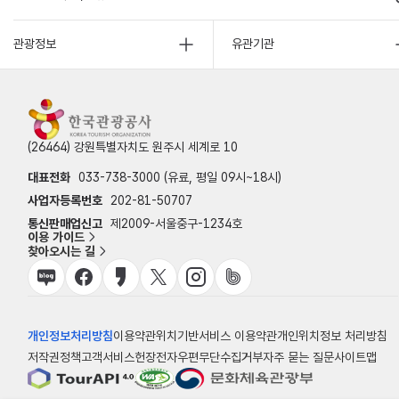
관광정보
유관기관
(26464) 강원특별자치도 원주시 세계로 10
대표전화
033-738-3000 (유료, 평일 09시~18시)
사업자등록번호
202-81-50707
통신판매업신고
제2009-서울중구-1234호
이용 가이드
찾아오시는 길
개인정보처리방침
이용약관
위치기반서비스 이용약관
개인위치정보 처리방침
저작권정책
고객서비스헌장
전자우편무단수집거부
자주 묻는 질문
사이트맵