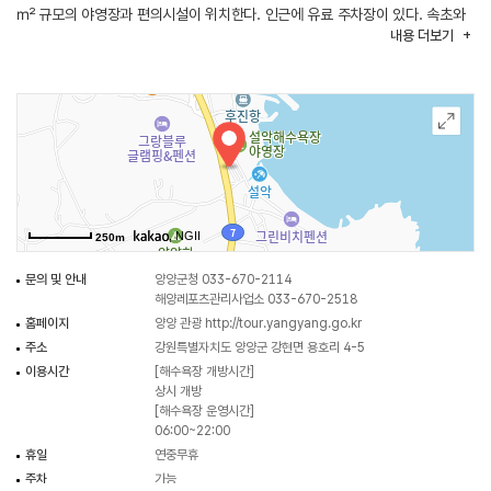
㎡ 규모의 야영장과 편의시설이 위치한다. 인근에 유료 주차장이 있다. 속초와
내용
더보기
양양에서 시내버스가 수시로 오가고, 7번 국도변에 있어 교통이 편리하다.
해수욕장 바로 앞에 있는 활어 판매장에서 싱싱한 회를 맛볼 수 있다.
방파제에서는 연중 바다낚시를 즐길 수 있다. 인근 관광지로 낙산사, 낙산항,
하도재, 오색온천 등의 관광지가 있다.
◎ 한류의 매력을 만나는 여행 정보 - <리노로그>
수심이 얕고 백사장이 깨끗한 해수욕장으로 서퍼들의 성지로 불리며 설악산,
낙산사 등 유명한 관광지가 주변에 있어 같이 돌아보기 좋다. 후진항에서는
, NGII
250m
걸어서 5분 거리이며 노을 지는 시간 아름다운 바다를 배경으로 리노처럼
산책해 보는 것을 추천한다.
문의 및 안내
양양군청 033-670-2114
해양레포츠관리사업소 033-670-2518
홈페이지
양양 관광
http://tour.yangyang.go.kr
주소
강원특별자치도 양양군 강현면 용호리 4-5
이용시간
[해수욕장 개방시간]
상시 개방
[해수욕장 운영시간]
06:00~22:00
휴일
연중무휴
주차
가능