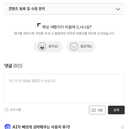
콘텐츠 등록 및 수정 문의
국내디지털마케팅팀
033-813-3500
해당 여행지가 마음에 드시나요?
평가를 해주시면 개인화 추천 시 활용하여 최적의 여행지를 추천해 드리겠습니다.
좋아요!
별로예요
댓글
(
0
건)
유의사항
등록
사진
AI가 빠르게 요약해주는 사용자 후기!