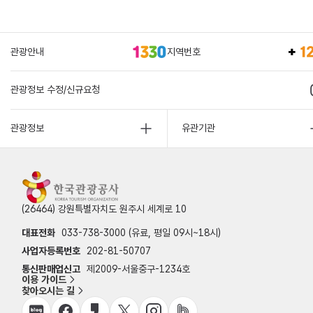
관광안내
지역번호
관광정보 수정/신규요청
관광정보
유관기관
(26464) 강원특별자치도 원주시 세계로 10
대표전화
033-738-3000 (유료, 평일 09시~18시)
사업자등록번호
202-81-50707
통신판매업신고
제2009-서울중구-1234호
이용 가이드
찾아오시는 길