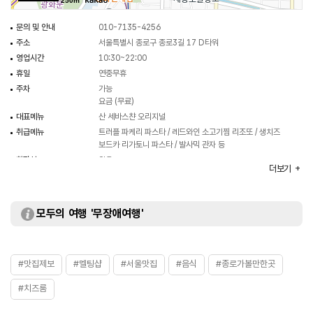
250m
문의 및 안내
010-7135-4256
주소
서울특별시 종로구 종로3길 17 D타워
영업시간
10:30~22:00
휴일
연중무휴
주차
가능
요금 (무료)
대표메뉴
산 세바스챤 오리지널
취급메뉴
트러플 파케리 파스타 / 레드와인 소고기찜 리조또 / 생치즈
보드카 리가토니 파스타 / 발사믹 관자 등
화장실
있음
더보기
모두의 여행 '무장애여행'
#맛집제보
#멜팅샵
#서울맛집
#음식
#종로가볼만한곳
#치즈룸