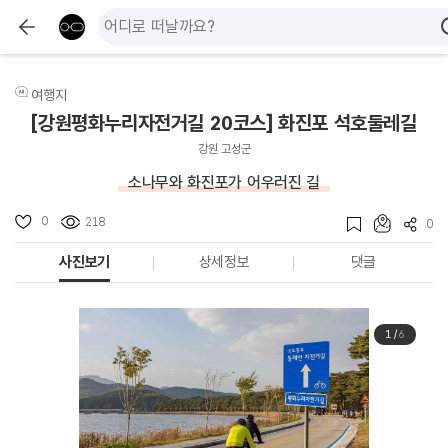
여행지
[강원평화누리자전거길 20코스] 화진포 석호둘레길
강원 고성군
소나무와 화진포가 어우러진 길
0
218
0
사진보기
상세정보
댓글
1
/
6