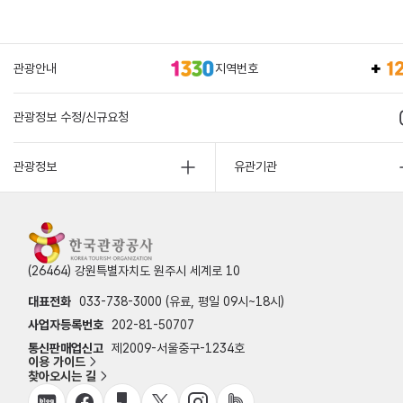
관광안내
지역번호
관광정보 수정/신규요청
관광정보
유관기관
(26464) 강원특별자치도 원주시 세계로 10
대표전화
033-738-3000 (유료, 평일 09시~18시)
사업자등록번호
202-81-50707
통신판매업신고
제2009-서울중구-1234호
이용 가이드
찾아오시는 길