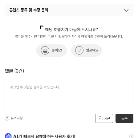
콘텐츠 등록 및 수정 문의
국내디지털마케팅팀
033-813-3500
해당 여행지가 마음에 드시나요?
평가를 해주시면 개인화 추천 시 활용하여 최적의 여행지를 추천해 드리겠습니다.
좋아요!
별로예요
댓글
(
0
건)
유의사항
등록
사진
AI가 빠르게 요약해주는 사용자 후기!