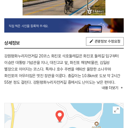
직접 찍은 사진을 등록해 주세요.
관광정보 수정요청
상세정보
강원평화누리자전거길 20코스 화진포 석호둘레길은 화진포 둘레길 입구부터
이승만 대통령 기념관을 지나, 대진고교 앞, 화진포 해양박물관, 김일성
별장으로 이어지는 코스다. 특히나 호수 주변을 에워싼 울창한 소나무와
화진포의 어우러짐은 멋진 장관을 이룬다. 총길이는 10.8km로 도보 약 2시간
55분 정도 걸린다. 강원평화누리자전거길 중에서도 난이도는 낮은 편이다.
내용
더보기