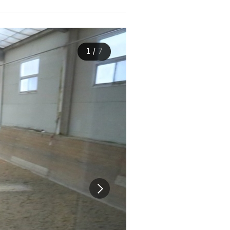
1
/
7