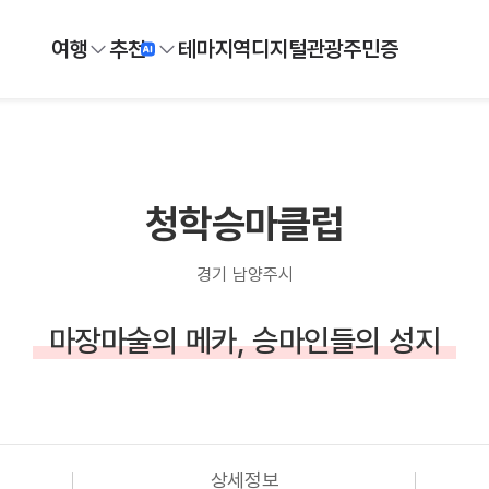
여행
추천
테마
지역
디지털
관광주민증
청학승마클럽
경기 남양주시
마장마술의 메카, 승마인들의 성지
상세정보