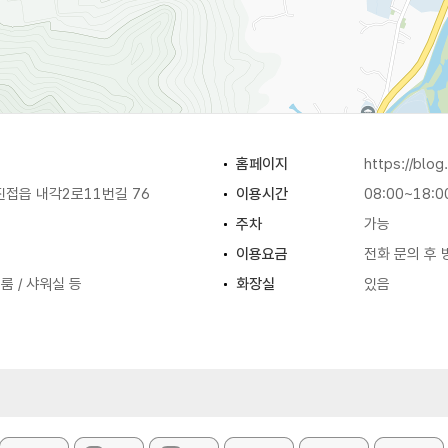
홈페이지
https://blo
진접읍 내각2로11번길 76
이용시간
08:00~18:0
주차
가능
이용요금
전화 문의 후 
룸 / 샤워실 등
화장실
있음