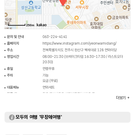
250m
문의 및 안내
063-224-4141
홈페이지
https://www.instagram.com/yeonwamidang/
주소
전북특별자치도 전주시 완산구 백제대로 128 연와미당
영업시간
08:00~21:30 (브레이크타임 16:30~17:30 / 라스트오더
20:30)
휴일
연중무휴
주차
가능
요금 (무료)
대표메뉴
연와세트
취급메뉴
한우 꽃살 / 한우 생갈비모듬/ 설화육 등
더보기
화장실
있음
모두의 여행 '무장애여행'