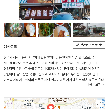
관광정보 수정요청
상세정보
전주시 상산고등학교 근처에 있는 연와미당은 현지인 유명 맛집으로, 넓고
깨끗한 매장과 전용 주차장이 있어 평일에도 많은 손님이 방문하는 곳이다.
연와미당은 참나무 숯불로 구운 소고기와 깊은 맛이 일품인 갈비탕이 유명한
맛집이다. 갈비탕은 국물이 진하고 고소하며, 갈비가 부드럽고 단맛이 난다.
연두색 기와에 맛집이라는 뜻을 지닌 연와미당은 가게 내부는 많은 식물로 실내
내용
더보기
조경을 세심하게 꾸몄고, 많은 손님으로 저녁 식사 시 예약이 필요할 수 있다.
밑반찬은 주문한 메뉴에 따라 달라지며, 한우 생갈비와 불고기, 전골, 장터국밥
등 다양한 메뉴들이 있다.
※반려동물 동반 불가