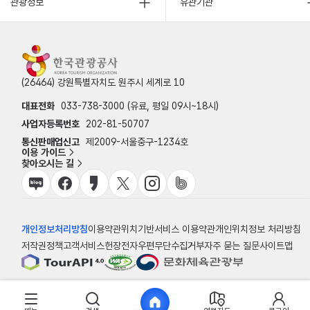
관광정보
유관기관
(26464) 강원특별자치도 원주시 세계로 10
대표전화
033-738-3000 (유료, 평일 09시~18시)
사업자등록번호
202-81-50707
통신판매업신고
제2009-서울중구-1234호
이용 가이드
찾아오시는 길
개인정보처리방침
이용약관
위치기반서비스 이용약관
개인위치정보 처리방침
저작권정책
고객서비스헌장
전자우편무단수집거부
자주 묻는 질문
사이트맵
© 한국관광공사