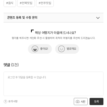
#음식
#전북맛집
#전주맛집
콘텐츠 등록 및 수정 문의
국내디지털마케팅팀
033-813-3500
해당 여행지가 마음에 드시나요?
평가를 해주시면 개인화 추천 시 활용하여 최적의 여행지를 추천해 드리겠습니다.
좋아요!
별로예요
댓글
(
1
건)
유의사항
등록
사진