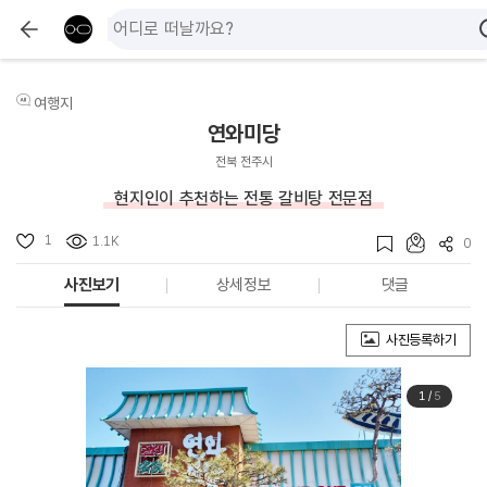
여행지
연와미당
전북 전주시
현지인이 추천하는 전통 갈비탕 전문점
1
1.1K
0
사진보기
상세정보
댓글
사진등록하기
1
/
5