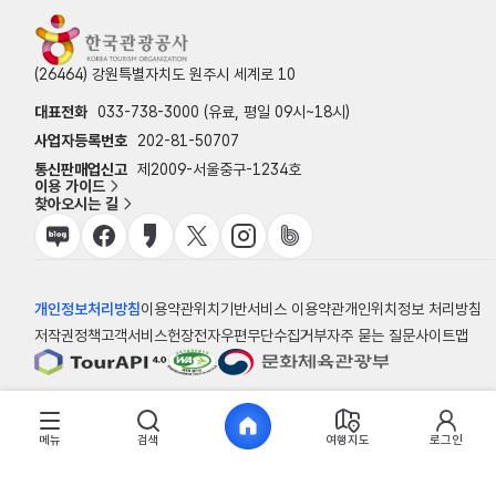
(26464) 강원특별자치도 원주시 세계로 10
대표전화
033-738-3000 (유료, 평일 09시~18시)
사업자등록번호
202-81-50707
통신판매업신고
제2009-서울중구-1234호
이용 가이드
찾아오시는 길
개인정보처리방침
이용약관
위치기반서비스 이용약관
개인위치정보 처리방침
저작권정책
고객서비스헌장
전자우편무단수집거부
자주 묻는 질문
사이트맵
© 한국관광공사
메뉴
검색
여행지도
로그인