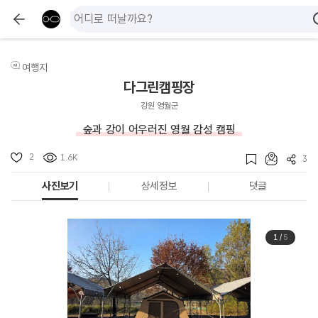
여행지
다그린캠핑장
강원 영월군
숲과 강이 어우러진 영월 감성 캠핑
2
1.6K
3
사진보기
상세정보
댓글
1
/
5