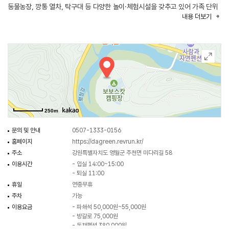
동물농장, 깡통 열차, 탁구대 등 다양한 놀이·체험시설을 갖추고 있어 가족 단위
내용
더보기
여행객에게도 인기가 높다. 인근에는 섶다리와 주천강이 있어 자연을
가까이에서 만끽할 수 있으며 주변 식당과 편의시설도 이용하기 편리해
여유로운 휴식을 즐기기에 좋다.
250m
문의 및 안내
0507-1333-0156
홈페이지
https://dagreen.revrun.kr/
주소
강원특별자치도 영월군 주천면 미다리길 58
이용시간
- 입실 14:00~15:00
- 퇴실 11:00
휴일
연중무휴
주차
가능
이용요금
- 파쇄석 50,000원~55,000원
- 방갈로 75,000원
- 독채펜션 380,000원