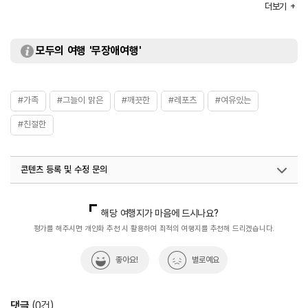
더보기
※ 자세한 사항은 홈페이지 참조 및 전화 문의 요망
주요시설
매점 / 수영장 / 운동장 등
화장실
있음
모두의 여행 '무장애여행'
#가족
#그늘이 맑은
#깨끗한
#레포츠
#여유있는
#친절한
콘텐츠 등록 및 수정 문의
국내디지털마케팅팀
033-813-3500
해당 여행지가 마음에 드시나요?
평가를 해주시면 개인화 추천 시 활용하여 최적의 여행지를 추천해 드리겠습니다.
좋아요!
별로예요
댓글
(
0
건)