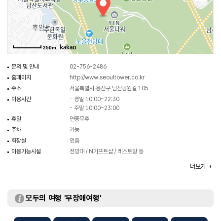
250m
문의 및 안내
02-756-2486
홈페이지
http://www.seoultower.co.kr
주소
서울특별시 용산구 남산공원길 105
이용시간
- 평일 10:00~22:30
- 주말 10:00~23:00
휴일
연중무휴
주차
가능
화장실
있음
이용가능시설
전망대 / N기프트샵 / 레스토랑 등
입장료
[전망대]
더보기
- 대인(만 13세 이상) 29,000원
- 소인(만 3세~만 12세) / 경로(만 65세 이상) 23,000원
모두의 여행 '무장애여행'