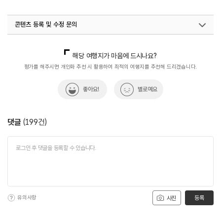
#가족여행
#관광지
#나홀로여행
#남산서울타워
콘텐츠 등록 및 수정 문의
#남산타워
#당일치기여행
#데이트명소
#데이트코스
#도심속밤밤곡곡
#도심여행
#사계절
국내디지털마케팅팀
033-813-3500
국내여행진흥팀(한국관광100선)
033-738-3415
해당 여행지가 마음에 드시나요?
#서울근교여행
#서울타워
#수도권
#아이와함께
지역관광육성팀 (야간관광)
033-738-3439
평가를 해주시면 개인화 추천 시 활용하여 최적의 여행지를 추천해 드리겠습니다.
열린관광콘텐츠팀(열린관광-모두의여행)
033-738-3425
#야간관광100선
#야경_명소
#연인과함께
#전망대
좋아요!
별로예요
#전망좋은곳
#친구와함께
#한국관광100선
#혼자의밤밤곡곡
#혼행족
댓글
(
199
건)
유의사항
등록
사진