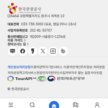
(26464) 강원특별자치도 원주시 세계로 10
대표전화
033-738-3000 (유료, 평일 09시~18시)
사업자등록번호
202-81-50707
통신판매업신고
제2009-서울중구-1234호
이용 가이드
찾아오시는 길
개인정보처리방침
이용약관
위치기반서비스 이용약관
개인위치정보 처리방침
저작권정책
고객서비스헌장
전자우편무단수집거부
자주 묻는 질문
사이트맵
© 한국관광공사