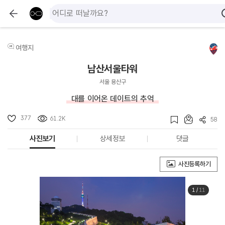
여행지
남산서울타워
서울 용산구
대를 이어온 데이트의 추억
377
61.2K
58
사진보기
상세정보
댓글
사진등록하기
1
/
11