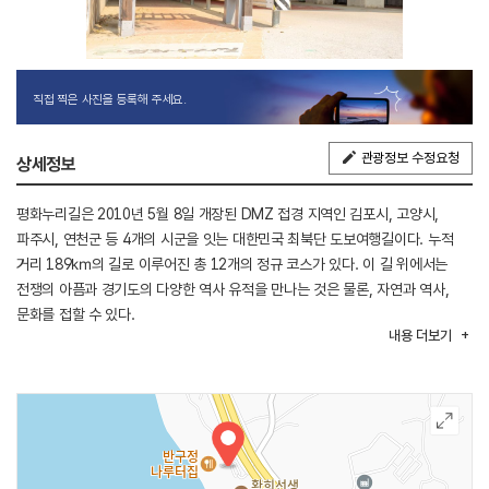
직접 찍은 사진을 등록해 주세요.
관광정보 수정요청
상세정보
평화누리길은 2010년 5월 8일 개장된 DMZ 접경 지역인 김포시, 고양시,
파주시, 연천군 등 4개의 시군을 잇는 대한민국 최북단 도보여행길이다. 누적
거리 189㎞의 길로 이루어진 총 12개의 정규 코스가 있다. 이 길 위에서는
전쟁의 아픔과 경기도의 다양한 역사 유적을 만나는 것은 물론, 자연과 역사,
문화를 접할 수 있다.
내용
더보기
평화누리길 8코스 반구정길은 13㎞ 거리, 3시간 40분이 소요되는 길로
반구정에서 시작하여 임진강역, 장산전망대, 화석정을 지나 율곡습지공원까지
이르는 길이다. 반구정에서 화석정까지는 농촌의 들판과 야산이 펼쳐지는
코스로 대자연의 풍광을 마음껏 즐길 수 있다. 야산을 올라 장산전망대에 오르면
임진강 하구에 펼쳐지는 초평도와 기정동마을, 개성공단 등의 북녘땅을 관찰할
수 있다.