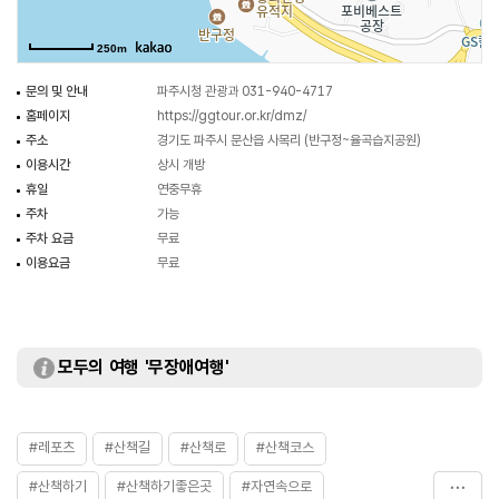
250m
문의 및 안내
파주시청 관광과 031-940-4717
홈페이지
https://ggtour.or.kr/dmz/
주소
경기도 파주시 문산읍 사목리 (반구정~율곡습지공원)
이용시간
상시 개방
휴일
연중무휴
주차
가능
주차 요금
무료
이용요금
무료
모두의 여행 '무장애여행'
#레포츠
#산책길
#산책로
#산책코스
#산책하기
#산책하기좋은곳
#자연속으로