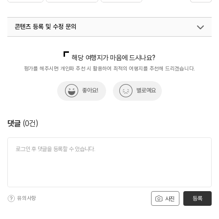
#자연환경
#휴식공간
#휴식여행
#휴식하기
콘텐츠 등록 및 수정 문의
#휴식하기좋은곳
#힐링산책
국내디지털마케팅팀
033-813-3500
해당 여행지가 마음에 드시나요?
평가를 해주시면 개인화 추천 시 활용하여 최적의 여행지를 추천해 드리겠습니다.
좋아요!
별로예요
댓글
(
0
건)
유의사항
등록
사진