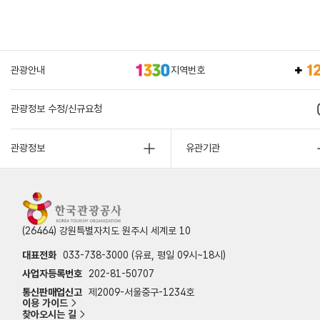
관광안내
지역번호
관광정보 수정/신규요청
관광정보
유관기관
(26464) 강원특별자치도 원주시 세계로 10
대표전화
033-738-3000 (유료, 평일 09시~18시)
사업자등록번호
202-81-50707
통신판매업신고
제2009-서울중구-1234호
이용 가이드
찾아오시는 길