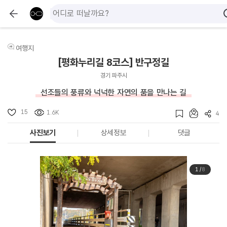
여행지
[평화누리길 8코스] 반구정길
경기 파주시
선조들의 풍류와 넉넉한 자연의 품을 만나는 길
15
1.6K
4
사진보기
상세정보
댓글
1
/
8