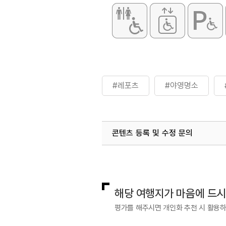
#레포츠
#야영명소
콘텐츠 등록 및 수정 문의
부대시설
샤워장(4월~11월)
국내디지털마케팅팀
033-813-3
해당 여행지가 마음에 드
평가를 해주시면 개인화 추천 시 활용