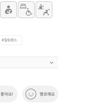
인) 95,000원
기]
 30,000원
전용(4인/6인/8인) 35,000원
인) 160,000원
인) 130,000원
주 일요일~목요일(법정공휴일의 전일을
#힐링명소
요일, 토요일, 법정공휴일의 전일
1~8.31, 10.1~11.15
 변동될 수 있으므로 자세한 사항은
 또는 전화 문의 요망
좋아요!
별로예요