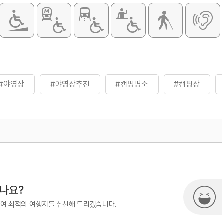
- 복합영지B(4
[주말 및 성수
- 자동차(6인)
- 캠핑용자동차
- 복합영지A(6
- 복합영지B(4
※ 주중: 매
제외한)
#야영장
#야영장추천
#캠핑명소
#캠핑장
주말: 매주 금
성수기: 매해 7.
※ 이용요금은
홈페이지 참조
 / 개수대 / 테이블
화장실
있음
500
시나요?
하여 최적의 여행지를 추천해 드리겠습니다.