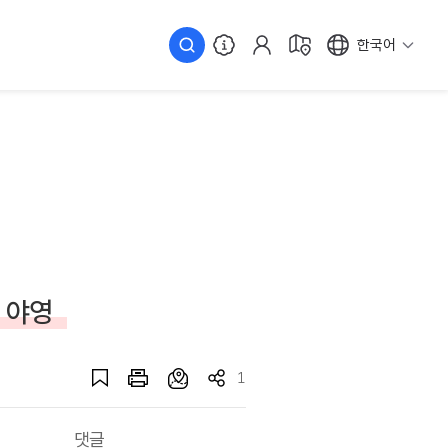
한국어
 야영
1
댓글