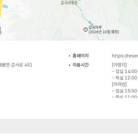
홈페이지
https://rese
룡면 갑사로 451
이용시간
[야영지]
- 입실 14:00
- 퇴실 12:00
[카라반]
- 입실 15:00
- 퇴실 11:00
주차
가능
이용요금
[주중]
 2대까지 무료이며 추가차량은
- 자동차(6인)
- 캠핑용자동차
- 복합영지A(6