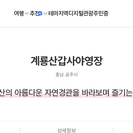
여행
추천
테마
지역
디지털
관광주민증
계룡산갑사야영장
충남 공주시
산의 아름다운 자연경관을 바라보며 즐기는
상세정보