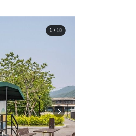
1
/
18